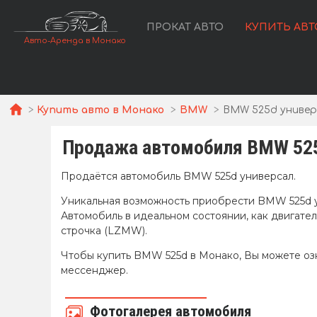
ПРОКАТ АВТО
КУПИТЬ АВТ
Авто-Аренда в Монако
Купить авто в Монако
BMW
BMW 525d универ
Продажа автомобиля BMW 525
Продаётся автомобиль BMW 525d универсал.
Уникальная возможность приобрести BMW 525d у
Автомобиль в идеальном состоянии, как двигатель
строчка (LZMW).
Чтобы купить BMW 525d в Монако, Вы можете озн
мессенджер.
Фотогалерея автомобиля