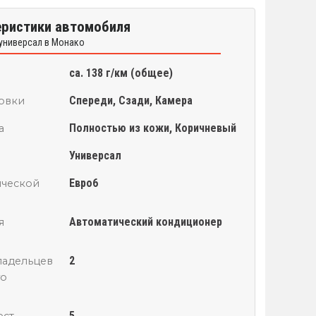
еристики автомобиля
универсал в Монако
ca. 138 г/км (общее)
Спереди, Сзади, Камера
овки
Полностью из кожи, Коричневый
а
Универсал
Евро6
ической
Автоматический кондиционер
я
2
ладельцев
го
5
ест