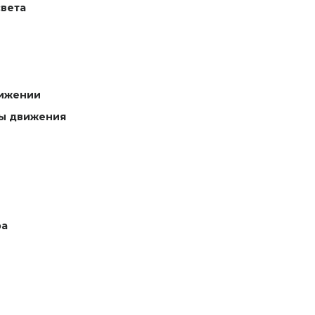
света
лижении
сы движения
ра