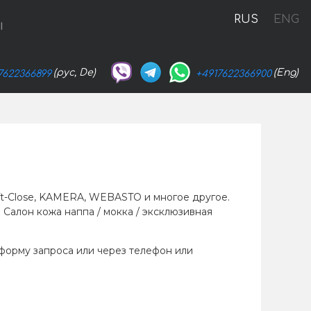
RUS
ENG
Ы
(рус, De)
(Eng)
7622366899
+4917622366900
t-Close, KAMERA, WEBASTO и многое другое.
 Салон кожа наппа / мокка / эксклюзивная
 форму запроса или через телефон или