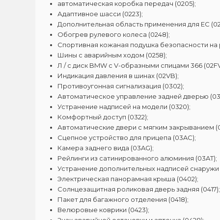
автоматическая коробка передач (0205);
Адаптивное шасси (0223);
Дополнительная область применения для ЕС (02
Обогрев рулевого колеса (0248);
Спортивная кожаная подушка безопасности на р
Шины с аварийным ходом (0258);
Л / с диск BMW с V-образными спицами 366 (02FV
Индикация давления в шинах (02VB);
Противоугонная сигнализация (0302);
Автоматическое управление задней дверью (031
Устранение надписей на модели (0320);
Комфортный доступ (0322);
Автоматические двери с мягким закрыванием (0
Сцепное устройство для прицепа (03AC);
Камера заднего вида (03AG);
Рейлинги из сатинированного алюминия (03AT);
Устранение дополнительных надписей снаружи 
Электрическая панорамная крыша (0402);
Солнцезащитная роликовая дверь задняя (0417);
Пакет для багажного отделения (0418);
Велюровые коврики (0423);
Знак аварийной остановки и аптечка (0428);