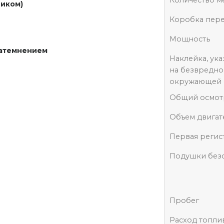
ником)
Коробка пер
Мощность
затемнением
Наклейка, ук
на безвредно
окружающей 
Общий осмот
Объем двигат
Первая регис
Подушки без
Пробег
Расход топли