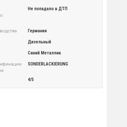
Не попадало в ДТП
го
Германия
водства
Дизельный
Синий Металлик
SONDERLACKIERUNG
сификации
ля
4/5
й