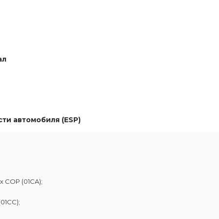
ал
ти автомобиля (ESP)
 COP (01CA);
01CC);