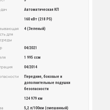
Автоматическая КП
едач
160 кВт (218 PS)
4 (Зеленый)
азывающая
сть для
среды
04/2021
р
1 995 ссм
еля
04/2014
трация
Передние, боковые и
опасности
дополнительные подушки
безопасности
124 979 км
5,2 л/100км (смешанный)
ва