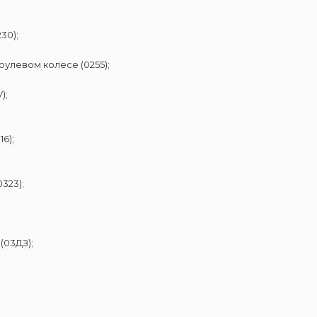
30);
улевом колесе (0255);
);
6);
323);
(03ДЗ);