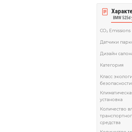
Характ
BMW 525d 
CO₂ Emissions
Датчики парк
Дизайн салон
Категория
Класс эколог
безопасности
Климатическа
установка
Количество в
транспортно
средства
Количество м