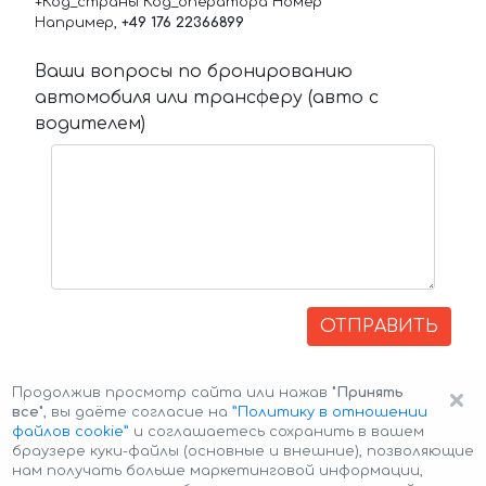
+Код_страны Код_оператора Номер
Например,
+49 176 22366899
Ваши вопросы по бронированию
автомобиля или трансферу (авто с
водителем)
ОТПРАВИТЬ
×
Продолжив просмотр сайта или нажав
"Принять
все"
, вы даёте согласие на
”Политику в отношении
файлов cookie”
и соглашаетесь сохранить в вашем
браузере куки-файлы (основные и внешние), позволяющие
нам получать больше маркетинговой информации,