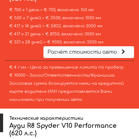
€ 700 х 1 день = € 700, включено 150 км
€ 500 х 7 дней = € 3500, включено 1000 км
€ 417 х 14 дней = € 5833, включено 2000 км
€ 417 х 21 день = € 8750, включено 3000 км
€ 321 х 28 дней = € 9000, включено 3500 км
Расчёт стоимости авто
€ 4 / км – Цена за превышение лимита по пробегу
€ 10000 – Залог/Ответственность/Франшиза.
Залоговая сумма блокируется нами на кредитной
карте водителя ИЛИ предоставляется Вами
наличными при получении авто.
Технические характеристики
Ауди R8 Spyder V10 Performance
(620 л.с.)