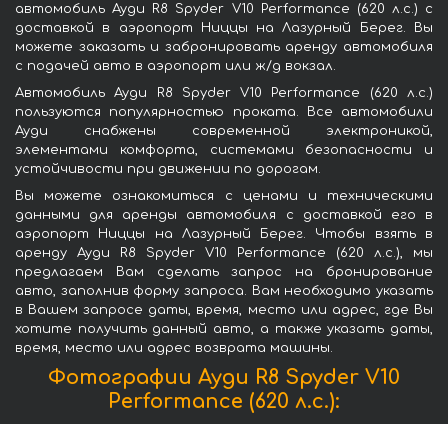
автомобиль Ауди R8 Spyder V10 Performance (620 л.с.) с
доставкой в аэропорт Ниццы на Лазурный Берег. Вы
можете заказать и забронировать аренду автомобиля
с подачей авто в аэропорт или ж/д вокзал.
Автомобиль Ауди R8 Spyder V10 Performance (620 л.с.)
пользуются популярностью проката. Все автомобили
Ауди снабжены современной электроникой,
элементами комфорта, системами безопасности и
устойчивости при движении по дорогам.
Вы можете ознакомиться с ценами и техническими
данными для аренды автомобиля с доставкой его в
аэропорт Ниццы на Лазурный Берег. Чтобы взять в
аренду Ауди R8 Spyder V10 Performance (620 л.с.), мы
предлагаем Вам сделать запрос на бронирование
авто, заполнив форму запроса. Вам необходимо указать
в Вашем запросе даты, время, место или адрес, где Вы
хотите получить данный авто, а также указать даты,
время, место или адрес возврата машины.
Фотографии Ауди R8 Spyder V10
Performance (620 л.с.):