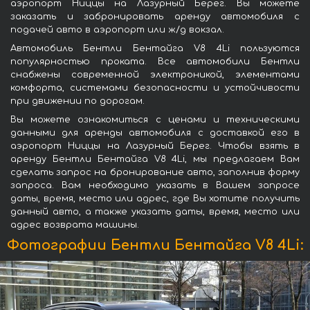
аэропорт Ниццы на Лазурный Берег. Вы можете
заказать и забронировать аренду автомобиля с
подачей авто в аэропорт или ж/д вокзал.
Автомобиль Бентли Бентайга V8 4Li пользуются
популярностью проката. Все автомобили Бентли
снабжены современной электроникой, элементами
комфорта, системами безопасности и устойчивости
при движении по дорогам.
Вы можете ознакомиться с ценами и техническими
данными для аренды автомобиля с доставкой его в
аэропорт Ниццы на Лазурный Берег. Чтобы взять в
аренду Бентли Бентайга V8 4Li, мы предлагаем Вам
сделать запрос на бронирование авто, заполнив форму
запроса. Вам необходимо указать в Вашем запросе
даты, время, место или адрес, где Вы хотите получить
данный авто, а также указать даты, время, место или
адрес возврата машины.
Фотографии Бентли Бентайга V8 4Li: