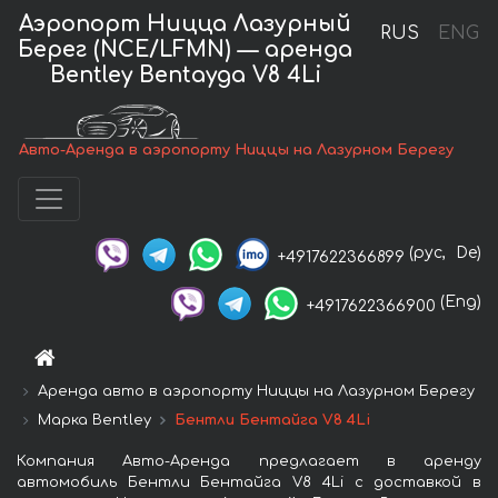
Аэропорт Ницца Лазурный
RUS
ENG
Берег (NCE/LFMN) — аренда
Bentley Bentayga V8 4Li
Авто-Аренда в аэропорту Ниццы на Лазурном Берегу
(рус,
De)
+4917622366899
(Eng)
+4917622366900
Аренда авто в аэропорту Ниццы на Лазурном Берегу
Марка Bentley
Бентли Бентайга V8 4Li
Компания Авто-Аренда предлагает в аренду
автомобиль Бентли Бентайга V8 4Li с доставкой в