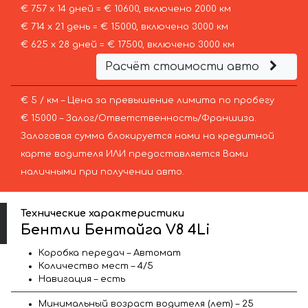
€ 757 х 14 дней = € 10600, включено 2000 км
€ 714 х 21 день = € 15000, включено 3000 км
€ 625 х 28 дней = € 17500, включено 3000 км
Расчёт стоимости авто
€ 5 / км – Цена за превышение лимита по пробегу
€ 15000 – Залог/Ответственность/Франшиза.
Залоговая сумма блокируется нами на кредитной
карте водителя ИЛИ предоставляется Вами
наличными при получении авто.
Технические характеристики
Бентли Бентайга V8 4Li
Коробка передач – Автомат
Количество мест – 4/5
Навигация – есть
Минимальный возраст водителя (лет) – 25