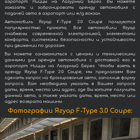
аэропорт Ниццы на Лазурный Берег. Вы можете
заказать и забронировать аренду автомобиля с
подачей авто в аэропорт или ж/д вокзал.
Автомобиль Ягуар F-Type 3.0 Coupe пользуются
популярностью проката. Все автомобили Ягуар
снабжены современной электроникой, элементами
комфорта, системами безопасности и устойчивости
при движении по дорогам.
Вы можете ознакомиться с ценами и техническими
данными для аренды автомобиля с доставкой его в
аэропорт Ниццы на Лазурный Берег. Чтобы взять в
аренду Ягуар F-Type 3.0 Coupe, мы предлагаем Вам
сделать запрос на бронирование авто, заполнив форму
запроса. Вам необходимо указать в Вашем запросе
даты, время, место или адрес, где Вы хотите получить
данный авто, а также указать даты, время, место или
адрес возврата машины.
Фотографии Ягуар F-Type 3.0 Coupe: