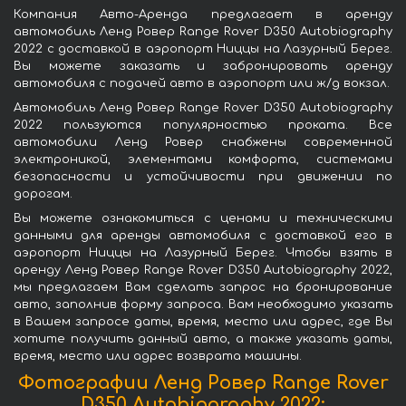
Компания Авто-Аренда предлагает в аренду
автомобиль Ленд Ровер Range Rover D350 Autobiography
2022 с доставкой в аэропорт Ниццы на Лазурный Берег.
Вы можете заказать и забронировать аренду
автомобиля с подачей авто в аэропорт или ж/д вокзал.
Автомобиль Ленд Ровер Range Rover D350 Autobiography
2022 пользуются популярностью проката. Все
автомобили Ленд Ровер снабжены современной
электроникой, элементами комфорта, системами
безопасности и устойчивости при движении по
дорогам.
Вы можете ознакомиться с ценами и техническими
данными для аренды автомобиля с доставкой его в
аэропорт Ниццы на Лазурный Берег. Чтобы взять в
аренду Ленд Ровер Range Rover D350 Autobiography 2022,
мы предлагаем Вам сделать запрос на бронирование
авто, заполнив форму запроса. Вам необходимо указать
в Вашем запросе даты, время, место или адрес, где Вы
хотите получить данный авто, а также указать даты,
время, место или адрес возврата машины.
Фотографии Ленд Ровер Range Rover
D350 Autobiography 2022: