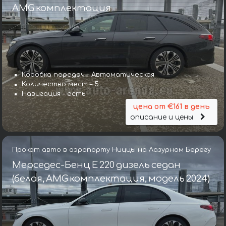
AMG комплектация
Коробка передач – Автоматическая
Количество мест – 5
Навигация – есть
цена от €161 в день
описание и цены
Прокат авто в аэропорту Ниццы на Лазурном Берегу
Мерседес-Бенц E 220 дизель седан
(белая, AMG комплектация, модель 2024)