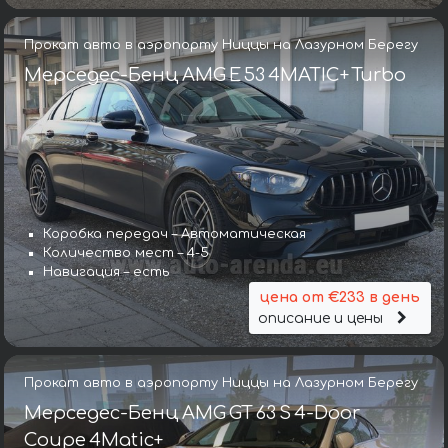
Прокат авто в аэропорту Ниццы на Лазурном Берегу
Мерседес-Бенц AMG E 53 4MATIC+ Turbo
Коробка передач – Автоматическая
Количество мест – 4-5
Навигация – есть
цена от €233 в день
описание и цены
Прокат авто в аэропорту Ниццы на Лазурном Берегу
Мерседес-Бенц AMG GT 63 S 4-Door
Coupe 4Matic+