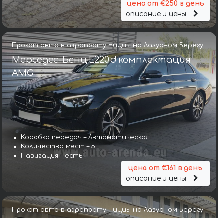
цена от €250 в день
описание и цены
Прокат авто в аэропорту Ниццы на Лазурном Берегу
Мерседес-Бенц E220 d комплектация
AMG
Коробка передач – Автоматическая
Количество мест – 5
Навигация – есть
цена от €161 в день
описание и цены
Прокат авто в аэропорту Ниццы на Лазурном Берегу