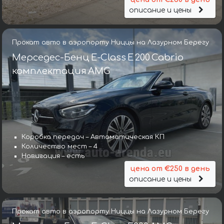
описание и цены
Прокат авто в аэропорту Ниццы на Лазурном Берегу
Мерседес-Бенц E-Class E 200 Cabrio
комплектация AMG
Коробка передач – Автоматическая КП
Количество мест – 4
Навигация – есть
цена от €250 в день
описание и цены
Прокат авто в аэропорту Ниццы на Лазурном Берегу