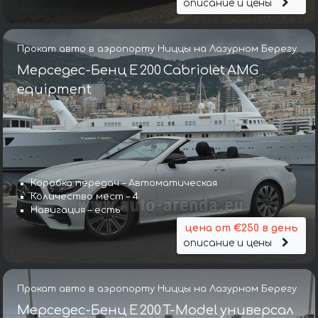
описание и цены
Прокат авто в аэропорту Ниццы на Лазурном Берегу
Мерседес-Бенц E 200 Cabriolet AMG
equipment
Коробка передач – Автоматическая
Количество мест – 4
Навигация – есть
цена от €250 в день
описание и цены
Прокат авто в аэропорту Ниццы на Лазурном Берегу
Мерседес-Бенц E 200 T-Model универсал