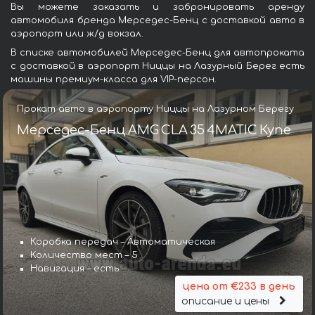
Вы можете заказать и забронировать аренду
автомобиля бренда Мерседес-Бенц с доставкой авто в
аэропорт или ж/д вокзал.
В списке автомобилей Мерседес-Бенц для автопроката
с доставкой в аэропорт Ниццы на Лазурный Берег есть
машины премиум-класса для VIP-персон.
Прокат авто в аэропорту Ниццы на Лазурном Берегу
Мерседес-Бенц AMG CLA 35 4MATIC Купе
Коробка передач – Автоматическая
Количество мест – 5
Навигация – есть
цена от €233 в день
описание и цены