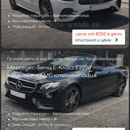
Коробка передач – Автоматическая
Количество мест – 4
Навигация – есть
цена от €250 в день
описание и цены
Прокат авто в аэропорту Ниццы на Лазурном Берегу
Мерседес-Бенц E-Класс E220d
кабриолет AMG комплектация
Коробка передач – Автоматическая
Количество мест – 4
Навигация – есть в наличии