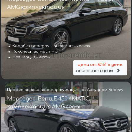
AMG комплектация
Коробка передач – автоматическая
Количество мест – 5
Навигация – есть
цена от €161 в день
описание и цены
Прокат авто в аэропорту Ниццы на Лазурном Берегу
Мерседес-Бенц E 450 4MATIC
комплектация AMG седан