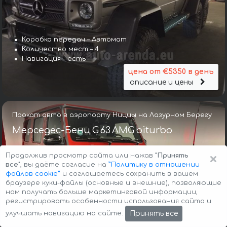
Коробка передач – Автомат
Количество мест – 4
Навигация – есть
цена от €5350 в день
описание и цены
Прокат авто в аэропорту Ниццы на Лазурном Берегу
Мерседес-Бенц G 63 AMG biturbo
×
Продолжив просмотр сайта или нажав
"Принять
все"
, вы даёте согласие на
”Политику в отношении
файлов cookie”
и соглашаетесь сохранить в вашем
браузере куки-файлы (основные и внешние), позволяющие
нам получать больше маркетинговой информации,
регистрировать особенности использования сайта и
Коробка передач – Автомат
Принять все
улучшать навигацию на сайте.
Количество мест – 5