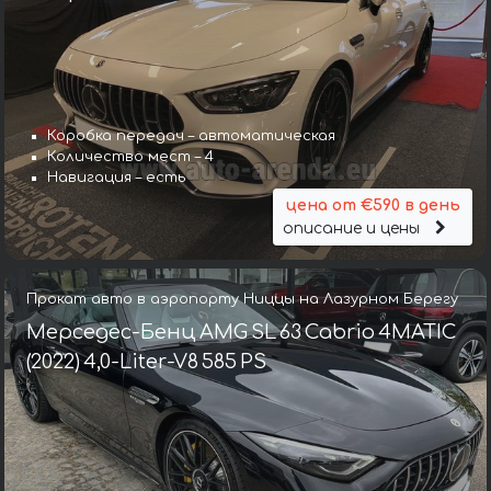
Коробка передач – автоматическая
Количество мест – 4
Навигация – есть
цена от €590 в день
описание и цены
Прокат авто в аэропорту Ниццы на Лазурном Берегу
Мерседес-Бенц AMG SL 63 Cabrio 4MATIC
(2022) 4,0-Liter-V8 585 PS