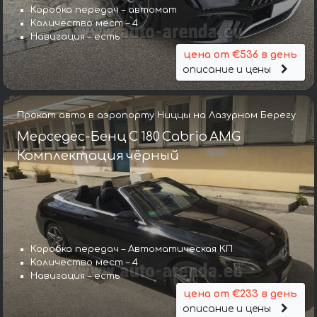
Коробка передач – автомат
Количество мест – 4
Навигация – есть
цена от €536 в день
описание и цены
Прокат авто в аэропорту Ниццы на Лазурном Берегу
Мерседес-Бенц C 180 Cabrio AMG
Комплектация чёрный
Коробка передач – Автоматическая КП
Количество мест – 4
Навигация – есть
цена от €233 в день
описание и цены