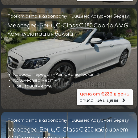
Прокат авто в аэропорту Ниццы на Лазурном Берегу
Мерседес-Бенц C-Class C 180 Cabrio AMG
Комплектация белый
Коробка передач – Автоматическая КП
Количество мест – 4
Навигация – есть
цена от €233 в день
описание и цены
Прокат авто в аэропорту Ниццы на Лазурном Берегу
Мерседес-Бенц C-Class C 200 кабриолет
AMG комплектация