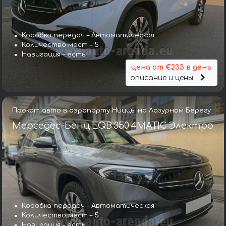
Коробка передач – Автоматическая
Количество мест – 5
Навигация – есть
цена от €233 в день
описание и цены
Прокат авто в аэропорту Ниццы на Лазурном Берегу
Мерседес-Бенц EQB 350 4MATIC Электро
Коробка передач – Автоматическая
Количество мест – 5
Навигация – есть