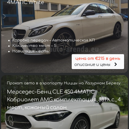
4MATIC White
Коробка передач – Автоматическая КП
Количество мест – 5
Навигация – есть
цена от €215 в день
описание и цены
Прокат авто в аэропорту Ниццы на Лазурном Берегу
Мерседес-Бенц CLE 450 4MATIC
Кабриолет AMG комплектация, 381 л.с., 4
мест, кожаный салон