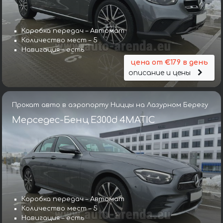
Коробка передач – Автомат
Количество мест – 5
Навигация – есть
цена от €179 в день
описание и цены
Прокат авто в аэропорту Ниццы на Лазурном Берегу
Мерседес-Бенц E300d 4MATIC
Коробка передач – Автомат
Количество мест – 5
Навигация – есть