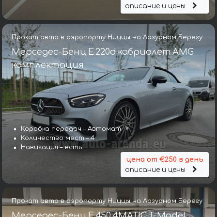
описание и цены
Прокат авто в аэропорту Ниццы на Лазурном Берегу
Мерседес-Бенц E 220d кабриолет AMG
комплектация
Коробка передач – Автомат
Количество мест – 4
Навигация – есть
цена от €250 в день
описание и цены
Прокат авто в аэропорту Ниццы на Лазурном Берегу
Мерседес-Бенц E 450 4MATIC T-Model