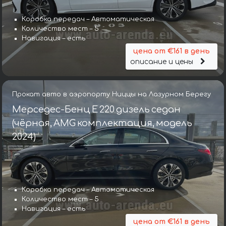
Коробка передач – Автоматическая
Количество мест – 5
Навигация – есть
цена от €161 в день
описание и цены
Прокат авто в аэропорту Ниццы на Лазурном Берегу
Мерседес-Бенц E 220 дизель седан
(чёрная, AMG комплектация, модель
2024)
Коробка передач – Автоматическая
Количество мест – 5
Навигация – есть
цена от €161 в день