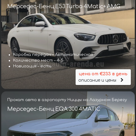
Мерседес-Бенц E53 Turbo 4Matic+ AMG
Коробка передач – Автоматическая
Количество мест – 4-5
Навигация – есть
цена от €233 в день
описание и цены
Прокат авто в аэропорту Ниццы на Лазурном Берегу
Мерседес-Бенц EQA 300 4MATIC