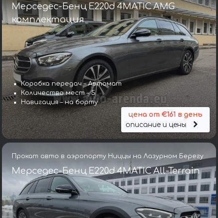
Мерседес-Бенц E220d 4MATIC AMG
комплектация
Коробка передач – Автомат
Количество мест – 5
Навигация – на борту
цена от €161 в день
описание и цены
Прокат авто в аэропорту Ниццы на Лазурном Берегу
Мерседес-Бенц E220d 4MATIC All-Terrain