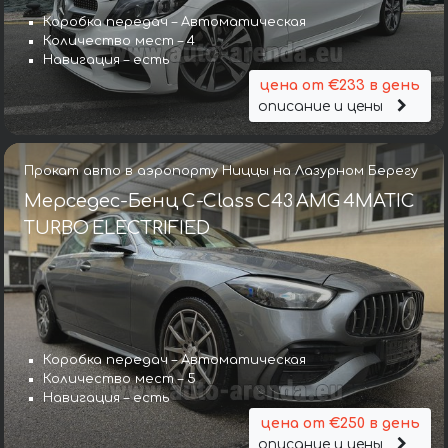
Коробка передач – Автоматическая
Количество мест – 4
Навигация – есть
цена от €233 в день
описание и цены
Прокат авто в аэропорту Ниццы на Лазурном Берегу
Мерседес-Бенц C-Class C43 AMG 4MATIC
TURBO ELECTRIFIED
Коробка передач – Автоматическая
Количество мест – 5
Навигация – есть
цена от €250 в день
описание и цены