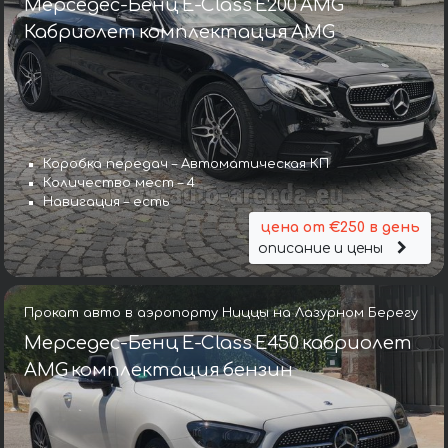
Мерседес-Бенц E-Class E200 AMG
Кабриолет комплектация AMG
Коробка передач – Автоматическая КП
Количество мест – 4
Навигация – есть
цена от €250 в день
описание и цены
Прокат авто в аэропорту Ниццы на Лазурном Берегу
Мерседес-Бенц E-Class E450 кабриолет
AMG комплектация бензин