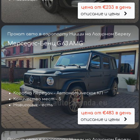
цена от €233 в день
описание и цены
Прокат авто в аэропорту Ниццы на Лазурном Берегу
Мерседес-Бенц G 63 AMG
Коробка передач – Автоматическая КП
Количество мест – 5
Навигация – есть
цена от €483 в день
описание и цены
Прокат авто в аэропорту Ниццы на Лазурном Берегу