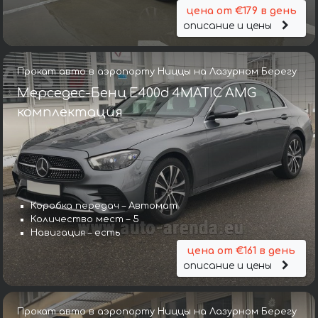
цена от €179 в день
описание и цены
Прокат авто в аэропорту Ниццы на Лазурном Берегу
Мерседес-Бенц E400d 4MATIC AMG
комплектация
Коробка передач – Автомат
Количество мест – 5
Навигация – есть
цена от €161 в день
описание и цены
Прокат авто в аэропорту Ниццы на Лазурном Берегу