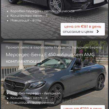
Коробка передач – автоматическая
Количество мест – 5
Навигация – есть
цена от €161 в день
описание и цены
Прокат авто в аэропорту Ниццы на Лазурном Берегу
Мерседес-Бенц E 450 кабриолет AMG
комплектация
Коробка передач – Автомат
Количество мест – 4
Навигация – встроенная
цена от €250 в день