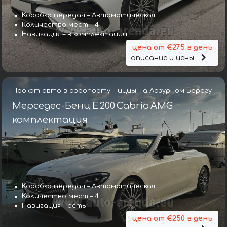
Коробка передач – Автоматическая
Количество мест – 4
Навигация – в комплектации
цена от €275 в день
описание и цены
Прокат авто в аэропорту Ниццы на Лазурном Берегу
Мерседес-Бенц E 200 Cabrio AMG
комплектация
Коробка передач – Автоматическая
Количество мест – 4
Навигация – есть
цена от €250 в день