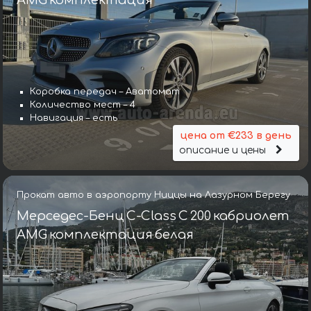
Коробка передач – Аватомат
Количество мест – 4
Навигация – есть
цена от €233 в день
описание и цены
Прокат авто в аэропорту Ниццы на Лазурном Берегу
Мерседес-Бенц C-Class C 200 кабриолет
AMG комплектация белая