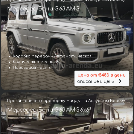
Мерседес-Бенц G 63 AMG
Коробка передач – Автоматическая
Количество мест – 5
Навигация – есть
цена от €483 в день
описание и цены
Прокат авто в аэропорту Ниццы на Лазурном Берегу
Мерседес-Бенц G 63 AMG 6x6²