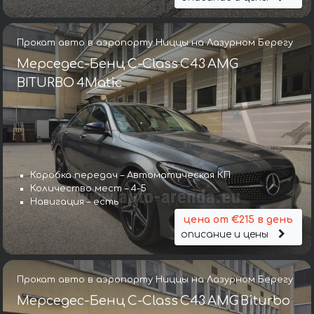
Прокат авто в аэропорту Ниццы на Лазурном Берегу
Мерседес-Бенц C-Class C43 AMG
BITURBO 4Matic
Коробка передач – Автоматическая КП
Количество мест – 4-5
Навигация – есть
цена от €215 в день
описание и цены
Прокат авто в аэропорту Ниццы на Лазурном Берегу
Мерседес-Бенц C-Class C43 AMG Biturbo