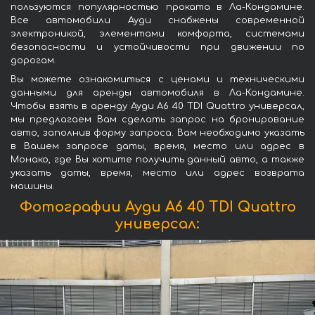
пользуются популярностью проката в Ла-Кондамине.
Все автомобили Ауди снабжены современной
электроникой, элементами комфорта, системами
безопасности и устойчивости при движении по
дорогам.
Вы можете ознакомиться с ценами и техническими
данными для аренды автомобиля в Ла-Кондамине.
Чтобы взять в аренду Ауди A6 40 TDI Quattro универсал,
мы предлагаем Вам сделать запрос на бронирование
авто, заполнив форму запроса. Вам необходимо указать
в Вашем запросе даты, время, место или адрес в
Монако, где Вы хотите получить данный авто, а также
указать даты, время, место или адрес возврата
машины.
Фотографии Ауди A6 40 TDI Quattro
универсал: