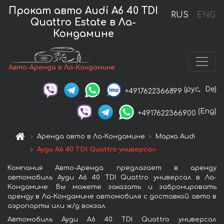
Прокат авто Audi A6 40 TDI
RUS
ENG
Quattro Estate в Ла-
Кондамине
Авто-Аренда в Ла-Кондамине
(рус,
De)
+4917622366899
(Eng)
+4917622366900
Аренда авто в Ла-Кондамине
Марка Audi
Ауди A6 40 TDI Quattro универсал
Компания Авто-Аренда предлагает в аренду
автомобиль Ауди A6 40 TDI Quattro универсал в Ла-
Кондамине. Вы можете заказать и забронировать
аренду в Ла-Кондамине автомобиля с доставкой авто в
аэропорты или ж/д вокзал.
Автомобиль Ауди A6 40 TDI Quattro универсал