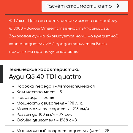
Расчёт стоимости авто
€ 1 / км – Цена за превышение лимита по пробегу
€ 3000 – Залог/Ответственность/Франшиза.
Залоговая сумма блокируется нами на кредитной
карте водителя ИЛИ предоставляется Вами
наличными при получении авто.
Технические характеристики
Ауди Q5 40 TDI quattro
Коробка передач – Автоматическая
Количество мест – 5
Навигация – есть
Мощность двигателя – 190 л. с.
Максимальная скорость – 218 км/ч
Разгон до 100 км/ч – 7.9 сек
Объём двигателя – 1968 см3
Минимальный возраст водителя (лет) – 25