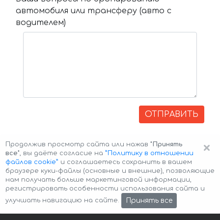
автомобиля или трансферу (авто с
водителем)
ОТПРАВИТЬ
×
Продолжив просмотр сайта или нажав
"Принять
все"
, вы даёте согласие на
”Политику в отношении
файлов cookie”
и соглашаетесь сохранить в вашем
браузере куки-файлы (основные и внешние), позволяющие
нам получать больше маркетинговой информации,
регистрировать особенности использования сайта и
Авторские права © 2026 Авто-Аренда
Cookie Policy
Принять все
улучшать навигацию на сайте.