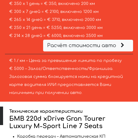
€ 350 х 1 день = € 350, включено 200 км
€ 300 х 7 дней = € 2100, включено 1200 км
€ 265 х 14 дней = € 3710, включено 2000 км
€ 250 х 21 день = € 5250, включено 3000 км
€ 214 х 28 дней = € 6000, включено 3500 км
Расчёт стоимости авто
€ 1 / км – Цена за превышение лимита по пробегу
€ 5000 – Залог/Ответственность/Франшиза.
Залоговая сумма блокируется нами на кредитной
карте водителя ИЛИ предоставляется Вами
наличными при получении авто.
Технические характеристики
БМВ 220d xDrive Gran Tourer
Luxury M-Sport Line 7 Seats
Коробка передач – Автоматическая КП