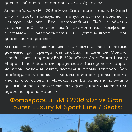
доставкой авто в аэропорты или ж/д вокзал.
Автомобиль БМВ 220d xDrive Gran Tourer Luxury M-Sport
Line 7 Seats пользуются популярностью проката в
Центре Монако. Все автомобили БМВ снабжены
современной электроникой, элементами комфорта,
системами безопасности и устойчивости при
движении по дорогам.
Вы можете ознакомиться с ценами и техническими
данными для аренды автомобиля в Центре Монако.
Чтобы взять в аренду БМВ 220d xDrive Gran Tourer Luxury
M-Sport Line 7 Seats, мы предлагаем Вам сделать запрос
на бронирование авто, заполнив форму запроса. Вам
необходимо указать в Вашем запросе даты, время,
место или адрес в Монако, где Вы хотите получить
данный авто, а также указать даты, время, место или
адрес возврата машины.
Фотографии БМВ 220d xDrive Gran
Tourer Luxury M-Sport Line 7 Seats: