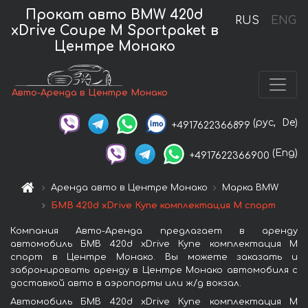
Прокат авто BMW 420d
RUS
ENG
xDrive Coupe M Sportpaket в
Центре Монако
Авто-Аренда в Центре Монако
(рус,
De)
+4917622366899
(Eng)
+4917622366900
Аренда авто в Центре Монако
Марка BMW
БМВ 420d xDrive Купе комплектация М спорт
Компания Авто-Аренда предлагает в аренду
автомобиль БМВ 420d xDrive Купе комплектация М
спорт в Центре Монако. Вы можете заказать и
забронировать аренду в Центре Монако автомобиля с
доставкой авто в аэропорты или ж/д вокзал.
Автомобиль БМВ 420d xDrive Купе комплектация М