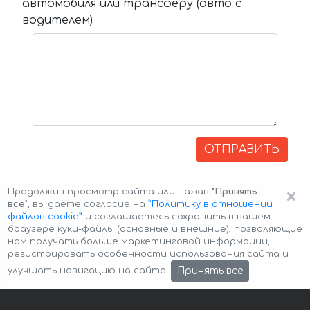
автомобиля или трансферу (авто с
водителем)
ОТПРАВИТЬ
×
Продолжив просмотр сайта или нажав
"Принять
все"
, вы даёте согласие на
”Политику в отношении
файлов cookie”
и соглашаетесь сохранить в вашем
браузере куки-файлы (основные и внешние), позволяющие
нам получать больше маркетинговой информации,
регистрировать особенности использования сайта и
Авторские права © 2026 Авто-Аренда
Cookie Policy
Принять все
улучшать навигацию на сайте.