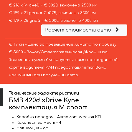
€ 216 х 14 дней = € 3020, включено 2500 км
€ 199 х 21 день = € 4175, включено 3300 км
€ 179 х 28 дней = € 5000, включено 4000 км
Расчёт стоимости авто
€ 1 / км – Цена за превышение лимита по пробегу
€ 5000 – Залог/Ответственность/Франшиза.
Залоговая сумма блокируется нами на кредитной
карте водителя ИЛИ предоставляется Вами
наличными при получении авто.
Технические характеристики
БМВ 420d xDrive Купе
комплектация М спорт
Коробка передач – Автоматическая КП
Количество мест – 4
Навигация – да