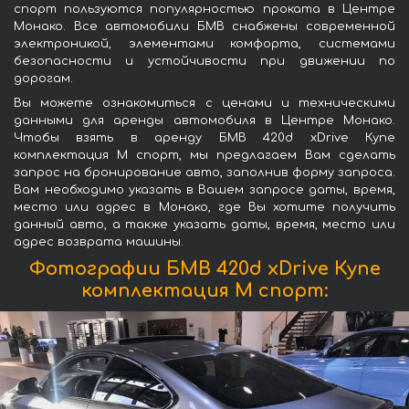
спорт пользуются популярностью проката в Центре
Монако. Все автомобили БМВ снабжены современной
электроникой, элементами комфорта, системами
безопасности и устойчивости при движении по
дорогам.
Вы можете ознакомиться с ценами и техническими
данными для аренды автомобиля в Центре Монако.
Чтобы взять в аренду БМВ 420d xDrive Купе
комплектация М спорт, мы предлагаем Вам сделать
запрос на бронирование авто, заполнив форму запроса.
Вам необходимо указать в Вашем запросе даты, время,
место или адрес в Монако, где Вы хотите получить
данный авто, а также указать даты, время, место или
адрес возврата машины.
Фотографии БМВ 420d xDrive Купе
комплектация М спорт: