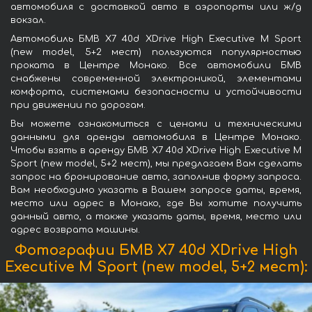
автомобиля с доставкой авто в аэропорты или ж/д
вокзал.
Автомобиль БМВ X7 40d XDrive High Executive M Sport
(new model, 5+2 мест) пользуются популярностью
проката в Центре Монако. Все автомобили БМВ
снабжены современной электроникой, элементами
комфорта, системами безопасности и устойчивости
при движении по дорогам.
Вы можете ознакомиться с ценами и техническими
данными для аренды автомобиля в Центре Монако.
Чтобы взять в аренду БМВ X7 40d XDrive High Executive M
Sport (new model, 5+2 мест), мы предлагаем Вам сделать
запрос на бронирование авто, заполнив форму запроса.
Вам необходимо указать в Вашем запросе даты, время,
место или адрес в Монако, где Вы хотите получить
данный авто, а также указать даты, время, место или
адрес возврата машины.
Фотографии БМВ X7 40d XDrive High
Executive M Sport (new model, 5+2 мест):