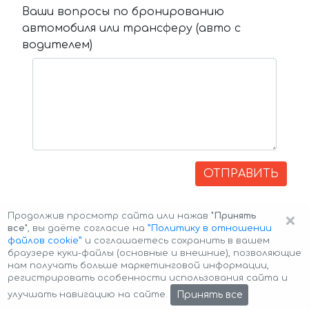
Ваши вопросы по бронированию
автомобиля или трансферу (авто с
водителем)
ОТПРАВИТЬ
×
Продолжив просмотр сайта или нажав
"Принять
все"
, вы даёте согласие на
”Политику в отношении
файлов cookie”
и соглашаетесь сохранить в вашем
браузере куки-файлы (основные и внешние), позволяющие
нам получать больше маркетинговой информации,
регистрировать особенности использования сайта и
Авторские права © 2026 Авто-Аренда
Cookie Policy
Принять все
улучшать навигацию на сайте.