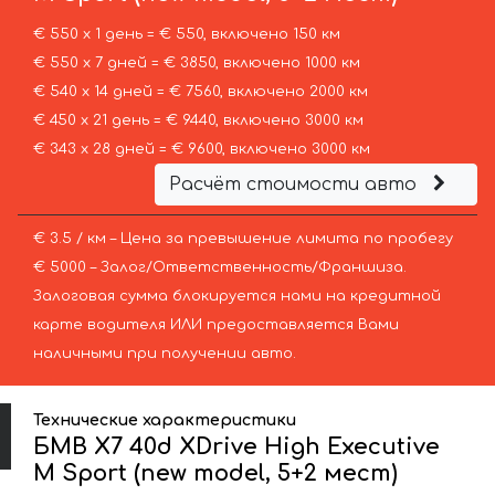
€ 550 х 1 день = € 550, включено 150 км
€ 550 х 7 дней = € 3850, включено 1000 км
€ 540 х 14 дней = € 7560, включено 2000 км
€ 450 х 21 день = € 9440, включено 3000 км
€ 343 х 28 дней = € 9600, включено 3000 км
Расчёт стоимости авто
€ 3.5 / км – Цена за превышение лимита по пробегу
€ 5000 – Залог/Ответственность/Франшиза.
Залоговая сумма блокируется нами на кредитной
карте водителя ИЛИ предоставляется Вами
наличными при получении авто.
Технические характеристики
БМВ X7 40d XDrive High Executive
M Sport (new model, 5+2 мест)