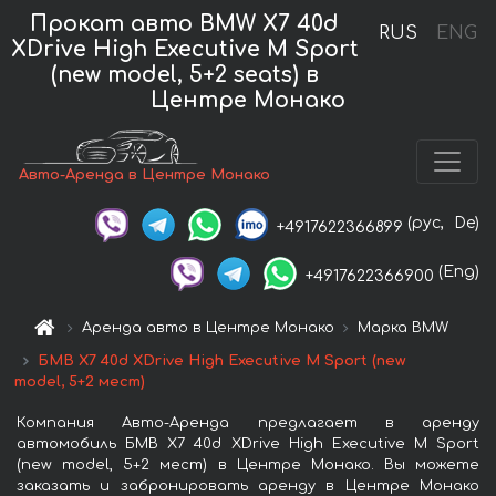
Прокат авто BMW X7 40d
RUS
ENG
XDrive High Executive M Sport
(new model, 5+2 seats) в
Центре Монако
Авто-Аренда в Центре Монако
(рус,
De)
+4917622366899
(Eng)
+4917622366900
Аренда авто в Центре Монако
Марка BMW
БМВ X7 40d XDrive High Executive M Sport (new
model, 5+2 мест)
Компания Авто-Аренда предлагает в аренду
автомобиль БМВ X7 40d XDrive High Executive M Sport
(new model, 5+2 мест) в Центре Монако. Вы можете
заказать и забронировать аренду в Центре Монако