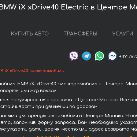
MW iX xDrive40 Electric в Центре 
КУПИТЬ АВТО
ТРАНСФЕРЫ
УСЛУГИ
+491762
В iX xDrive40 электромобиль
обиль БМВ iX xDrive40 электромобиль в Центре Мона
порты или ж/д вокзал.
ются популярностью проката в Центре Монако. Все а
стойчивости при движении по дорогам.
анными для аренды автомобиля в Центре Монако. Чтобы
вто, заполнив форму запроса. Вам необходимо указат
же указать даты, время, место или адрес возврата м