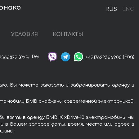
Монако
RUS
ENG
УСЛОВИЯ
КОНТАКТЫ
(рус,
De)
(Eng)
2366899
+4917622366900
ко. Вы можете заказать и забронировать аренду в
втомобили БМВ снабжены современной электроникой,
 взять в аренду БМВ iX xDrive40 электромобиль, мы
ь в Вашем запросе даты, время, место или адрес в
ашины.