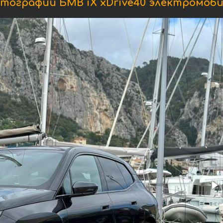
тографии БМВ iX xDrive40 электромоби