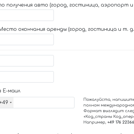
о получения авто (город, гостиница, аэропорт и т
Место окончания аренды (город, гостиница и т. д.
 Е-маил
Пожалуйста, напишит
+49
полном международно
Формат выглядит сле
+Код_страны Код_опе
Например,
+49 176 2236