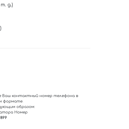
. д.)
)
е Ваш контактный номер телефона в
м формате.
дующим образом:
ратора Номер
6899