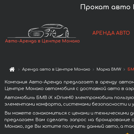
Прокат авто B
АРЕНДА АВТО
Авто-Аренда в Центре Монако
Аренда авто в Центре Монако
Марка BMW
БМ
Компания Авто-Аренда предлагает в аренду автом
Центре Монако автомобиля с доставкой авто в аэро
Автомобиль БМВ iX xDrive40 электромобиль пользу
элементами комфорта, системами безопасности и у
Вы можете ознакомиться с ценами и техническими д
предлагаем Вам сделать запрос на бронирование а
Монако, где Вы хотите получить данный авто, а так