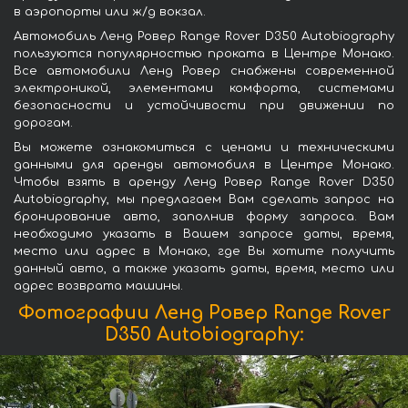
в аэропорты или ж/д вокзал.
Автомобиль Ленд Ровер Range Rover D350 Autobiography
пользуются популярностью проката в Центре Монако.
Все автомобили Ленд Ровер снабжены современной
электроникой, элементами комфорта, системами
безопасности и устойчивости при движении по
дорогам.
Вы можете ознакомиться с ценами и техническими
данными для аренды автомобиля в Центре Монако.
Чтобы взять в аренду Ленд Ровер Range Rover D350
Autobiography, мы предлагаем Вам сделать запрос на
бронирование авто, заполнив форму запроса. Вам
необходимо указать в Вашем запросе даты, время,
место или адрес в Монако, где Вы хотите получить
данный авто, а также указать даты, время, место или
адрес возврата машины.
Фотографии Ленд Ровер Range Rover
D350 Autobiography: