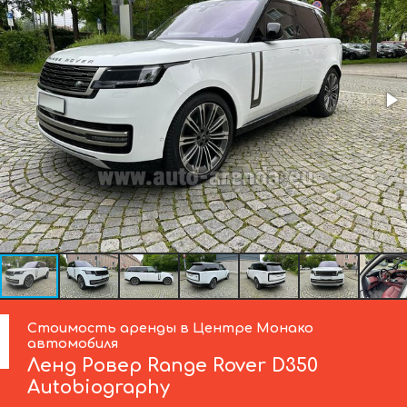
Стоимость аренды в Центре Монако
автомобиля
Ленд Ровер
Range Rover D350
Autobiography