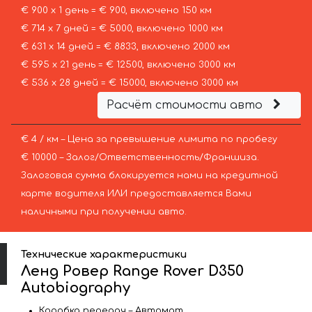
€ 900 х 1 день = € 900, включено 150 км
€ 714 х 7 дней = € 5000, включено 1000 км
€ 631 х 14 дней = € 8833, включено 2000 км
€ 595 х 21 день = € 12500, включено 3000 км
€ 536 х 28 дней = € 15000, включено 3000 км
Расчёт стоимости авто
€ 4 / км – Цена за превышение лимита по пробегу
€ 10000 – Залог/Ответственность/Франшиза.
Залоговая сумма блокируется нами на кредитной
карте водителя ИЛИ предоставляется Вами
наличными при получении авто.
Технические характеристики
Ленд Ровер Range Rover D350
Autobiography
Коробка передач – Автомат