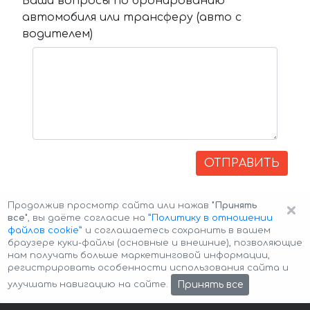
Ваши вопросы по бронированию
автомобиля или трансферу (авто с
водителем)
ОТПРАВИТЬ
×
Продолжив просмотр сайта или нажав
"Принять
все"
, вы даёте согласие на
”Политику в отношении
файлов cookie”
и соглашаетесь сохранить в вашем
браузере куки-файлы (основные и внешние), позволяющие
нам получать больше маркетинговой информации,
регистрировать особенности использования сайта и
Авторские права © 2026 Авто-Аренда
Cookie Policy
Принять все
улучшать навигацию на сайте.