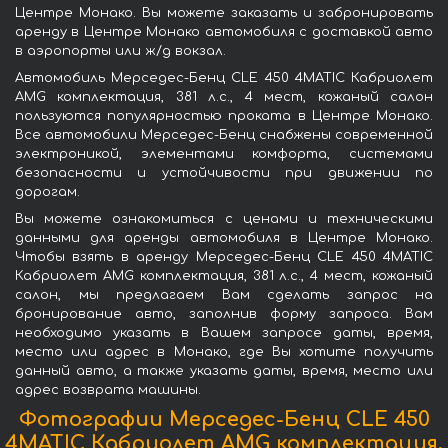
Центре Монако. Вы можете заказать и забронировать
аренду в Центре Монако автомобиля с доставкой авто
в аэропорты или ж/д вокзал.
Автомобиль Мерседес-Бенц CLE 450 4MATIC Кабриолет
AMG комплектация, 381 л.с., 4 мест, кожаный салон
пользуются популярностью проката в Центре Монако.
Все автомобили Мерседес-Бенц снабжены современной
электроникой, элементами комфорта, системами
безопасности и устойчивости при движении по
дорогам.
Вы можете ознакомиться с ценами и техническими
данными для аренды автомобиля в Центре Монако.
Чтобы взять в аренду Мерседес-Бенц CLE 450 4MATIC
Кабриолет AMG комплектация, 381 л.с., 4 мест, кожаный
салон, мы предлагаем Вам сделать запрос на
бронирование авто, заполнив форму запроса. Вам
необходимо указать в Вашем запросе даты, время,
место или адрес в Монако, где Вы хотите получить
данный авто, а также указать даты, время, место или
адрес возврата машины.
Фотографии Мерседес-Бенц CLE 450
4MATIC Кабриолет AMG комплектация,