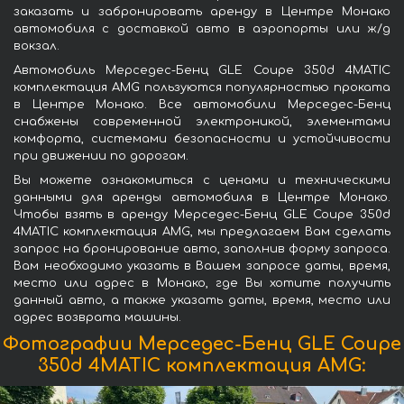
заказать и забронировать аренду в Центре Монако
автомобиля с доставкой авто в аэропорты или ж/д
вокзал.
Автомобиль Мерседес-Бенц GLE Coupe 350d 4MATIC
комплектация AMG пользуются популярностью проката
в Центре Монако. Все автомобили Мерседес-Бенц
снабжены современной электроникой, элементами
комфорта, системами безопасности и устойчивости
при движении по дорогам.
Вы можете ознакомиться с ценами и техническими
данными для аренды автомобиля в Центре Монако.
Чтобы взять в аренду Мерседес-Бенц GLE Coupe 350d
4MATIC комплектация AMG, мы предлагаем Вам сделать
запрос на бронирование авто, заполнив форму запроса.
Вам необходимо указать в Вашем запросе даты, время,
место или адрес в Монако, где Вы хотите получить
данный авто, а также указать даты, время, место или
адрес возврата машины.
Фотографии Мерседес-Бенц GLE Coupe
350d 4MATIC комплектация AMG: