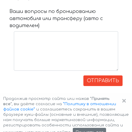
Ваши вопросы по бронированию
автомобиля или трансферу (авто с
водителем)
ОТПРАВИТЬ
×
Продолжив просмотр сайта или нажав
"Принять
все"
, вы даёте согласие на
”Политику в отношении
файлов cookie”
и соглашаетесь сохранить в вашем
браузере куки-файлы (основные и внешние), позволяющие
нам получать больше маркетинговой информации,
регистрировать особенности использования сайта и
Авторские права © 2026 Авто-Аренда
Cookie Policy