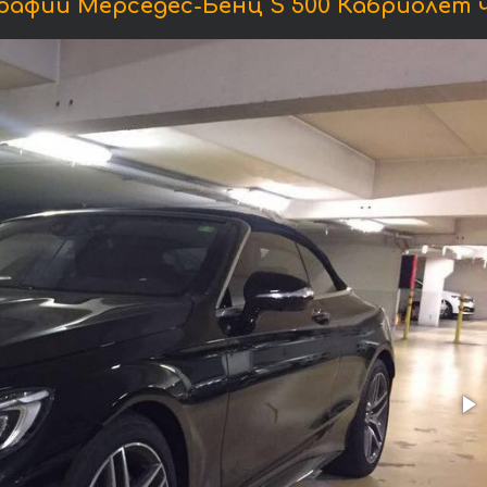
афии Мерседес-Бенц S 500 Кабриолет 