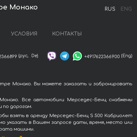
тре Монако
RUS
ENG
УСЛОВИЯ
КОНТАКТЫ
(рус,
De)
(Eng)
2366899
+4917622366900
нтре Монако. Вы можете заказать и забронировать
Монако. Все автомобили Мерседес-Бенц снабжены
 по дорогам.
обы взять в аренду Мерседес-Бенц S 500 Кабриолет
мо указать в Вашем запросе даты, время, место или
врата машины.