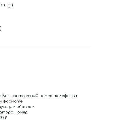
. д.)
)
е Ваш контактный номер телефона в
м формате.
дующим образом:
ратора Номер
6899