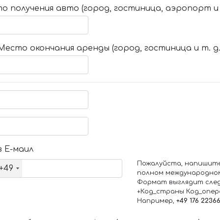
о получения авто (город, гостиница, аэропорт и т
Место окончания аренды (город, гостиница и т. д.
 Е-маил
Пожалуйста, напишит
+49
полном международно
Формат выглядит сле
+Код_страны Код_опе
Например,
+49 176 2236