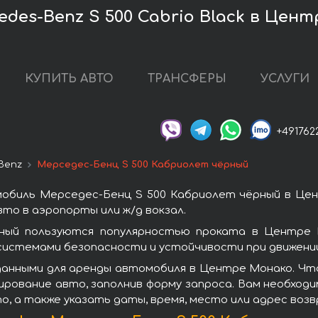
des-Benz S 500 Cabrio Black в Цен
КУПИТЬ АВТО
ТРАНСФЕРЫ
УСЛУГИ
+491762
Benz
Мерседес-Бенц S 500 Кабриолет чёрный
обиль Мерседес-Бенц S 500 Кабриолет чёрный в Це
то в аэропорты или ж/д вокзал.
ный пользуются популярностью проката в Центре 
системами безопасности и устойчивости при движении
данными для аренды автомобиля в Центре Монако. Чт
ирование авто, заполнив форму запроса. Вам необходи
о, а также указать даты, время, место или адрес воз