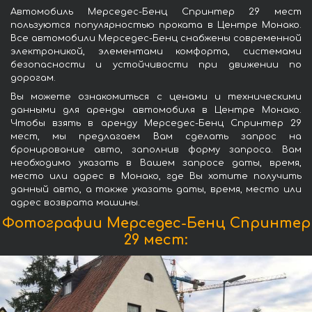
Автомобиль Мерседес-Бенц Спринтер 29 мест
пользуются популярностью проката в Центре Монако.
Все автомобили Мерседес-Бенц снабжены современной
электроникой, элементами комфорта, системами
безопасности и устойчивости при движении по
дорогам.
Вы можете ознакомиться с ценами и техническими
данными для аренды автомобиля в Центре Монако.
Чтобы взять в аренду Мерседес-Бенц Спринтер 29
мест, мы предлагаем Вам сделать запрос на
бронирование авто, заполнив форму запроса. Вам
необходимо указать в Вашем запросе даты, время,
место или адрес в Монако, где Вы хотите получить
данный авто, а также указать даты, время, место или
адрес возврата машины.
Фотографии Мерседес-Бенц Спринтер
29 мест: