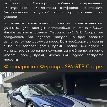
автомобили Феррари снабжены современной
электроникой, элементами комфорта, системами
безопасности и устойчивости при движении по
дорогам.
Вы можете ознакомиться с ценами и техническими
данными для аренды автомобиля в Монако-Вилье.
Чтобы взять в аренду Феррари 296 GTB Coupe, мы
предлагаем Вам сделать запрос на бронирование
авто, заполнив форму запроса. Вам необходимо указать
в Вашем запросе даты, время, место или адрес в
Монако, где Вы хотите получить данный авто, а также
указать даты, время, место или адрес возврата
машины.
Фотографии Феррари 296 GTB Coupe: