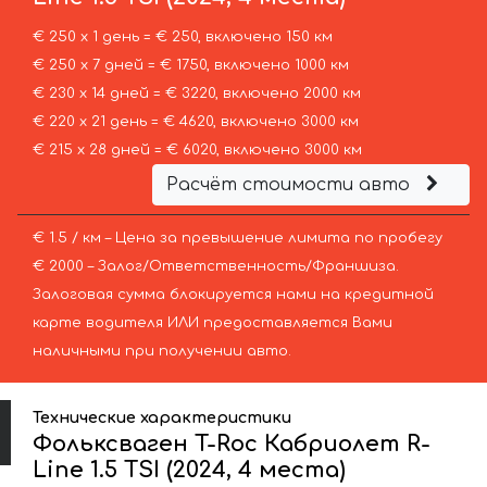
€ 250 х 1 день = € 250, включено 150 км
€ 250 х 7 дней = € 1750, включено 1000 км
€ 230 х 14 дней = € 3220, включено 2000 км
€ 220 х 21 день = € 4620, включено 3000 км
€ 215 х 28 дней = € 6020, включено 3000 км
Расчёт стоимости авто
€ 1.5 / км – Цена за превышение лимита по пробегу
€ 2000 – Залог/Ответственность/Франшиза.
Залоговая сумма блокируется нами на кредитной
карте водителя ИЛИ предоставляется Вами
наличными при получении авто.
Технические характеристики
Фольксваген T-Roc Кабриолет R-
Line 1.5 TSI (2024, 4 места)