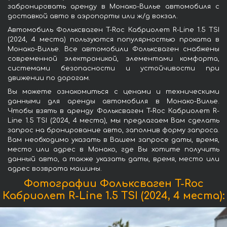
забронировать аренду в Монако-Вилье автомобиля с
доставкой авто в аэропорты или ж/д вокзал.
Автомобиль Фольксваген T-Roc Кабриолет R-Line 1.5 TSI
(2024, 4 места) пользуются популярностью проката в
Монако-Вилье. Все автомобили Фольксваген снабжены
современной электроникой, элементами комфорта,
системами безопасности и устойчивости при
движении по дорогам.
Вы можете ознакомиться с ценами и техническими
данными для аренды автомобиля в Монако-Вилье.
Чтобы взять в аренду Фольксваген T-Roc Кабриолет R-
Line 1.5 TSI (2024, 4 места), мы предлагаем Вам сделать
запрос на бронирование авто, заполнив форму запроса.
Вам необходимо указать в Вашем запросе даты, время,
место или адрес в Монако, где Вы хотите получить
данный авто, а также указать даты, время, место или
адрес возврата машины.
Фотографии Фольксваген T-Roc
Кабриолет R-Line 1.5 TSI (2024, 4 места):