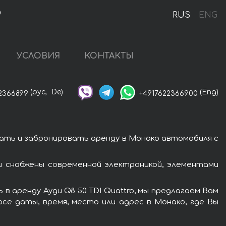
о
RUS
ENG
УСЛОВИЯ
КОНТАКТЫ
(рус,
De)
(Eng)
2366899
+4917622366900
зать и забронировать аренду в Монако автомобиля с
и снабжены современной электроникой, элементами
в аренду Ауди Q8 50 TDI Quattro, мы предлагаем Вам
се даты, время, место или адрес в Монако, где Вы