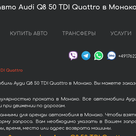
вто Audi Q8 50 TDI Quattro в Монак
КУПИТЬ АВТО
ТРАНСФЕРЫ
УСЛУГИ
+491762
TDI Quattro
иль Ауди Q8 50 TDI Quattro в Монако. Вы можете зака
опулярностью проката в Монако. Все автомобили Ауд
при движении по дорогам.
нными для аренды автомобиля в Монако. Чтобы взять 
орму запроса. Вам необходимо указать в Вашем запро
ы, время, место или адрес возврата машины.