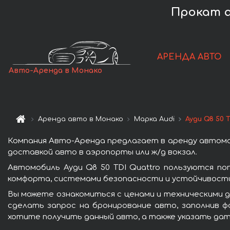
Прокат а
АРЕНДА АВТО
Авто-Аренда в Монако
Аренда авто в Монако
Марка Audi
Ауди Q8 50 
Компания Авто-Аренда предлагает в аренду автомоб
доставкой авто в аэропорты или ж/д вокзал.
Автомобиль Ауди Q8 50 TDI Quattro пользуются п
комфорта, системами безопасности и устойчивости 
Вы можете ознакомиться с ценами и техническими да
сделать запрос на бронирование авто, заполнив ф
хотите получить данный авто, а также указать дат