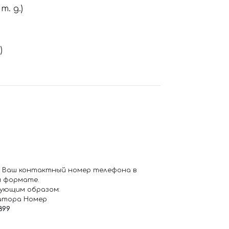
. д.)
)
 Ваш контактный номер телефона в
 формате.
ующим образом:
атора Номер
899