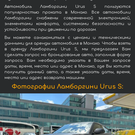
Автомобиль Ламборгини Urus S пользуются
популярностью проката в Монако. Все автомобили
Ламборгини снабжены современной электроникой,
элементами комфорта, системами безопасности и
устойчивости при движении по дорогам.
Вы можете ознакомиться с ценами и техническими
данными для аренды автомобиля в Монако. Чтобы взять
в аренду Ламборгини Urus S, мы предлагаем Вам
сделать запрос на бронирование авто, заполнив форму
запроса. Вам необходимо указать в Вашем запросе
даты, время, место или адрес в Монако, где Вы хотите
получить данный авто, а также указать даты, время,
место или адрес возврата машины.
Фотографии Ламборгини Urus S: