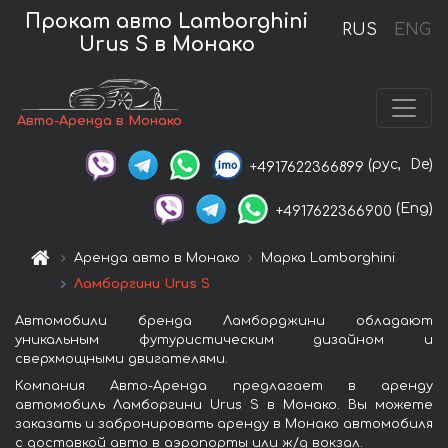
Прокат авто Lamborghini
RUS
ENG
Urus S в Монако
Авто-Аренда в Монако
(рус,
De)
+4917622366899
(Eng)
+4917622366900
Аренда авто в Монако
Марка Lamborghini
Ламборгини Urus S
Автомобили бренда Ламборджини обладают
уникальным футуристическим дизайном и
сверхмощными двигателями.
Компания Авто-Аренда предлагает в аренду
автомобиль Ламборгини Urus S в Монако. Вы можете
заказать и забронировать аренду в Монако автомобиля
с доставкой авто в аэропорты или ж/д вокзал.