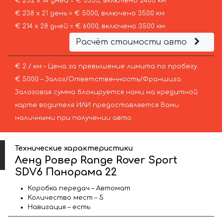
€ 252 х 14 дней = € 3533, включено 2400 км
€ 238 х 21 день = € 5000, включено 3500 км
€ 214 х 28 дней = € 6000, включено 3500 км
Расчёт стоимости авто
€ 2 / км – Цена за превышение лимита по пробегу
€ 5000 – Залог/Ответственность/Франшиза.
Залоговая сумма блокируется нами на кредитной
карте водителя ИЛИ предоставляется Вами
наличными при получении авто.
Технические характеристики
Ленд Ровер Range Rover Sport
SDV6 Панорама 22
Коробка передач – Автомат
Количество мест – 5
Навигация – есть