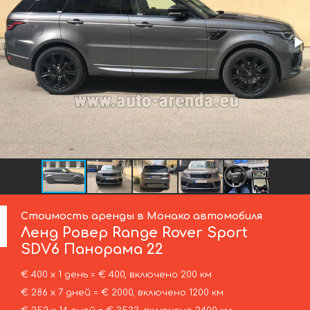
Стоимость аренды в Монако автомобиля
Ленд Ровер
Range Rover Sport
SDV6 Панорама 22
€ 400 х 1 день = € 400, включено 200 км
€ 286 х 7 дней = € 2000, включено 1200 км