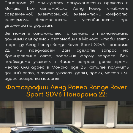
Панорама 22 пользуются популярностью проката в
Монако. Все автомобили Ленд Ровер снабжены
современной электроникой, элементами комфорта,
системами безопасности и устойчивости при
движении по дорогам.
Вы можете ознакомиться с ценами и техническими
данными для аренды автомобиля в Монако. Чтобы взять
в аренду Ленд Ровер Range Rover Sport SDV6 Панорама
22, мы предлагаем Вам сделать запрос на
бронирование авто, заполнив форму запроса. Вам
необходимо указать в Вашем запросе даты, время,
место или адрес в Монако, где Вы хотите получить
данный авто, а также указать даты, время, место или
адрес возврата машины.
Фотографии Ленд Ровер Range Rover
Sport SDV6 Панорама 22: