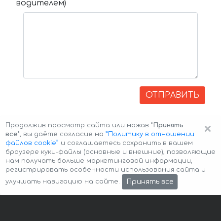
водителем)
ОТПРАВИТЬ
×
Продолжив просмотр сайта или нажав
"Принять
все"
, вы даёте согласие на
”Политику в отношении
файлов cookie”
и соглашаетесь сохранить в вашем
браузере куки-файлы (основные и внешние), позволяющие
нам получать больше маркетинговой информации,
регистрировать особенности использования сайта и
Авторские права © 2026 Авто-Аренда
Cookie Policy
Принять все
улучшать навигацию на сайте.
Политика конфиденциальности