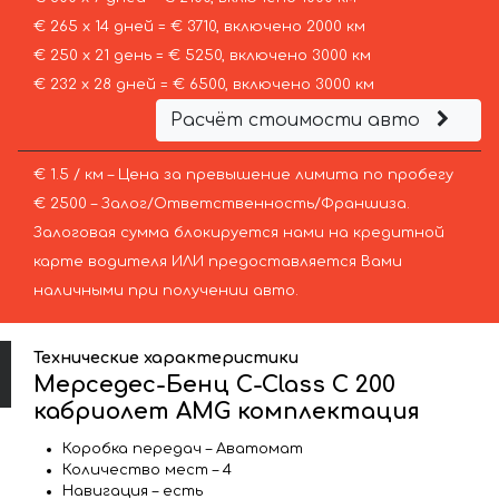
€ 265 х 14 дней = € 3710, включено 2000 км
€ 250 х 21 день = € 5250, включено 3000 км
€ 232 х 28 дней = € 6500, включено 3000 км
Расчёт стоимости авто
€ 1.5 / км – Цена за превышение лимита по пробегу
€ 2500 – Залог/Ответственность/Франшиза.
Залоговая сумма блокируется нами на кредитной
карте водителя ИЛИ предоставляется Вами
наличными при получении авто.
Технические характеристики
Мерседес-Бенц C-Class C 200
кабриолет AMG комплектация
Коробка передач – Аватомат
Количество мест – 4
Навигация – есть