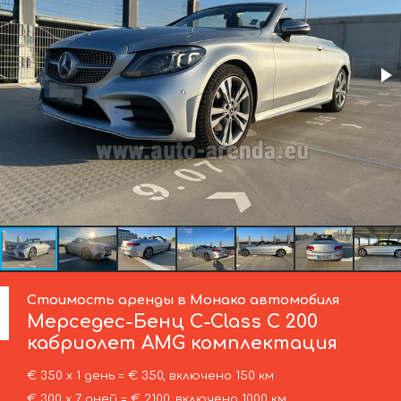
Стоимость аренды в Монако автомобиля
Мерседес-Бенц
C-Class C 200
кабриолет AMG комплектация
€ 350 х 1 день = € 350, включено 150 км
€ 300 х 7 дней = € 2100, включено 1000 км