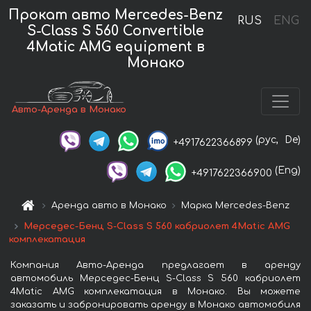
Прокат авто Mercedes-Benz
RUS
ENG
S-Class S 560 Convertible
4Matic AMG equipment в
Монако
Авто-Аренда в Монако
(рус,
De)
+4917622366899
(Eng)
+4917622366900
Аренда авто в Монако
Марка Mercedes-Benz
Мерседес-Бенц S-Class S 560 кабриолет 4Matic AMG
комплекатация
Компания Авто-Аренда предлагает в аренду
автомобиль Мерседес-Бенц S-Class S 560 кабриолет
4Matic AMG комплекатация в Монако. Вы можете
заказать и забронировать аренду в Монако автомобиля