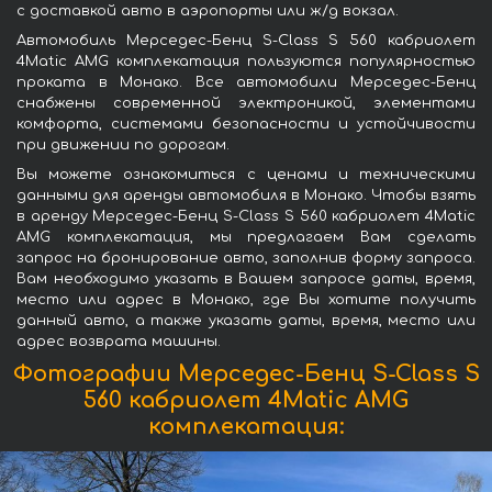
с доставкой авто в аэропорты или ж/д вокзал.
Автомобиль Мерседес-Бенц S-Class S 560 кабриолет
4Matic AMG комплекатация пользуются популярностью
проката в Монако. Все автомобили Мерседес-Бенц
снабжены современной электроникой, элементами
комфорта, системами безопасности и устойчивости
при движении по дорогам.
Вы можете ознакомиться с ценами и техническими
данными для аренды автомобиля в Монако. Чтобы взять
в аренду Мерседес-Бенц S-Class S 560 кабриолет 4Matic
AMG комплекатация, мы предлагаем Вам сделать
запрос на бронирование авто, заполнив форму запроса.
Вам необходимо указать в Вашем запросе даты, время,
место или адрес в Монако, где Вы хотите получить
данный авто, а также указать даты, время, место или
адрес возврата машины.
Фотографии Мерседес-Бенц S-Class S
560 кабриолет 4Matic AMG
комплекатация: