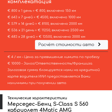
комплекатация
€ 800 х 1 день = € 800, включено 150 км
€ 643 х 7 дней = € 4500, включено 1000 км
€ 579 х 14 дней = € 8100, включено 2000 км
€ 536 х 21 день = € 11250, включено 2500 км
€ 483 х 28 дней = € 13500, включено 3000 км
Расчёт стоимости авто
€ 4 / км – Цена за превышение лимита по пробегу
€ 10000 – Залог/Ответственность/Франшиза.
Залоговая сумма блокируется нами на кредитной
карте водителя ИЛИ предоставляется Вами
наличными при получении авто.
Технические характеристики
Мерседес-Бенц S-Class S 560
кабриолет 4Matic AMG