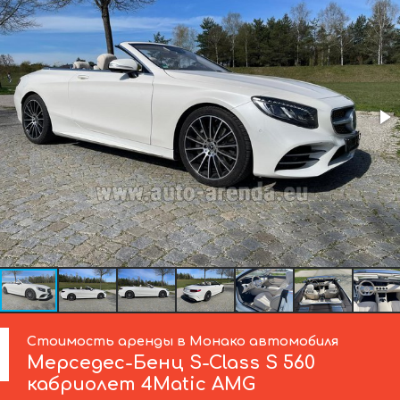
Стоимость аренды в Монако автомобиля
Мерседес-Бенц
S-Class S 560
кабриолет 4Matic AMG