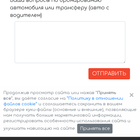
Ваши вопросы по бронированию
автомобиля или трансферу (авто с
водителем)
ОТПРАВИТЬ
×
Продолжив просмотр сайта или нажав
"Принять
все"
, вы даёте согласие на
”Политику в отношении
файлов cookie”
и соглашаетесь сохранить в вашем
браузере куки-файлы (основные и внешние), позволяющие
нам получать больше маркетинговой информации,
регистрировать особенности использования сайта и
Авторские права © 2026 Авто-Аренда
Cookie Policy
Принять все
улучшать навигацию на сайте.