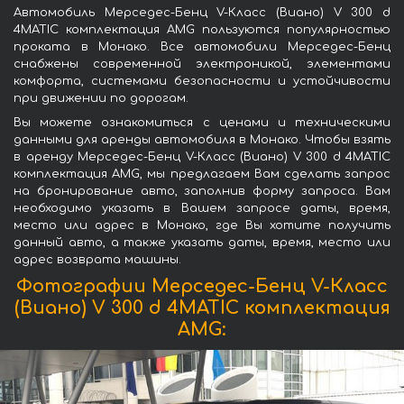
Автомобиль Мерседес-Бенц V-Класс (Виано) V 300 d
4MATIC комплектация AMG пользуются популярностью
проката в Монако. Все автомобили Мерседес-Бенц
снабжены современной электроникой, элементами
комфорта, системами безопасности и устойчивости
при движении по дорогам.
Вы можете ознакомиться с ценами и техническими
данными для аренды автомобиля в Монако. Чтобы взять
в аренду Мерседес-Бенц V-Класс (Виано) V 300 d 4MATIC
комплектация AMG, мы предлагаем Вам сделать запрос
на бронирование авто, заполнив форму запроса. Вам
необходимо указать в Вашем запросе даты, время,
место или адрес в Монако, где Вы хотите получить
данный авто, а также указать даты, время, место или
адрес возврата машины.
Фотографии Мерседес-Бенц V-Класс
(Виано) V 300 d 4MATIC комплектация
AMG: