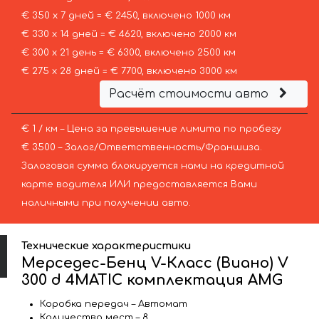
€ 350 х 7 дней = € 2450, включено 1000 км
€ 330 х 14 дней = € 4620, включено 2000 км
€ 300 х 21 день = € 6300, включено 2500 км
€ 275 х 28 дней = € 7700, включено 3000 км
Расчёт стоимости авто
€ 1 / км – Цена за превышение лимита по пробегу
€ 3500 – Залог/Ответственность/Франшиза.
Залоговая сумма блокируется нами на кредитной
карте водителя ИЛИ предоставляется Вами
наличными при получении авто.
Технические характеристики
Мерседес-Бенц V-Класс (Виано) V
300 d 4MATIC комплектация AMG
Коробка передач – Автомат
Количество мест – 8