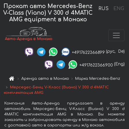
Прокат авто Mercedes-Benz
RUS
ENG
V-Class (Viano) V 300 d 4MATIC
AMG equipment в Монако
Авто-Аренда в Монако
(рус,
De)
+4917622366899
(Eng)
+4917622366900
Аренда авто в Монако
Марка Mercedes-Benz
Мерседес-Бенц V-Класс (Виано) V 300 d 4MATIC
комплектация AMG
Компания Авто-Аренда предлагает в аренду
автомобиль Мерседес-Бенц V-Класс (Виано) V 300 d
4MATIC комплектация AMG в Монако. Вы можете
заказать и забронировать аренду в Монако автомобиля
с доставкой авто в аэропорты или ж/д вокзал.