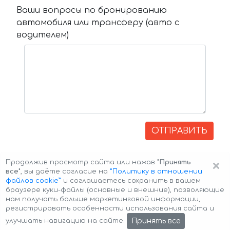
Ваши вопросы по бронированию
автомобиля или трансферу (авто с
водителем)
ОТПРАВИТЬ
×
Продолжив просмотр сайта или нажав
"Принять
все"
, вы даёте согласие на
”Политику в отношении
файлов cookie”
и соглашаетесь сохранить в вашем
браузере куки-файлы (основные и внешние), позволяющие
нам получать больше маркетинговой информации,
регистрировать особенности использования сайта и
Авторские права © 2026 Авто-Аренда
Cookie Policy
Принять все
улучшать навигацию на сайте.