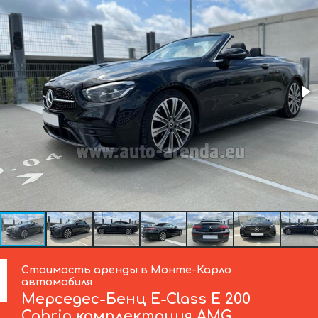
Стоимость аренды в Монте-Карло
автомобиля
Мерседес-Бенц
E-Class E 200
Cabrio комплектация AMG