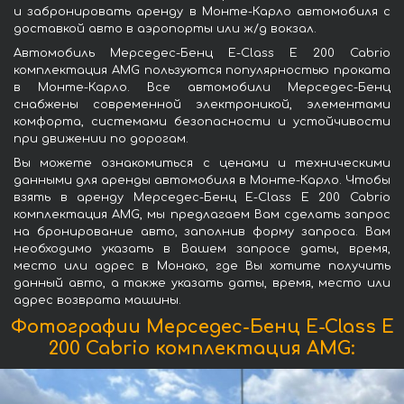
и забронировать аренду в Монте-Карло автомобиля с
доставкой авто в аэропорты или ж/д вокзал.
Автомобиль Мерседес-Бенц E-Class E 200 Cabrio
комплектация AMG пользуются популярностью проката
в Монте-Карло. Все автомобили Мерседес-Бенц
снабжены современной электроникой, элементами
комфорта, системами безопасности и устойчивости
при движении по дорогам.
Вы можете ознакомиться с ценами и техническими
данными для аренды автомобиля в Монте-Карло. Чтобы
взять в аренду Мерседес-Бенц E-Class E 200 Cabrio
комплектация AMG, мы предлагаем Вам сделать запрос
на бронирование авто, заполнив форму запроса. Вам
необходимо указать в Вашем запросе даты, время,
место или адрес в Монако, где Вы хотите получить
данный авто, а также указать даты, время, место или
адрес возврата машины.
Фотографии Мерседес-Бенц E-Class E
200 Cabrio комплектация AMG: