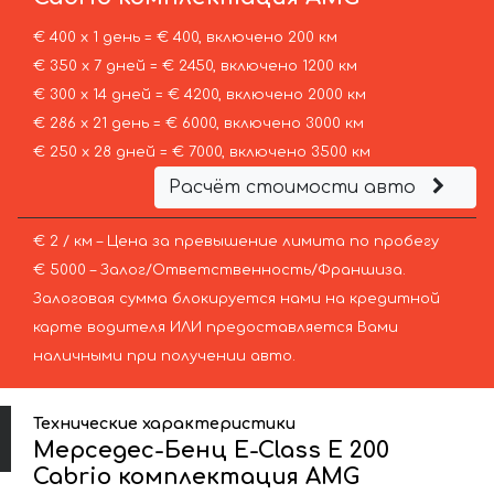
€ 400 х 1 день = € 400, включено 200 км
€ 350 х 7 дней = € 2450, включено 1200 км
€ 300 х 14 дней = € 4200, включено 2000 км
€ 286 х 21 день = € 6000, включено 3000 км
€ 250 х 28 дней = € 7000, включено 3500 км
Расчёт стоимости авто
€ 2 / км – Цена за превышение лимита по пробегу
€ 5000 – Залог/Ответственность/Франшиза.
Залоговая сумма блокируется нами на кредитной
карте водителя ИЛИ предоставляется Вами
наличными при получении авто.
Технические характеристики
Мерседес-Бенц E-Class E 200
Cabrio комплектация AMG