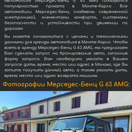
Автомобиль Мерседес-Бенц G 63 AMG пользуются
популярностью проката в Монте-Карло. Все
автомобили Мерседес-Бенц снабжены современной
электроникой, элементами комфорта, системами
безопасности и устойчивости при движении по
дорогам.
Вы можете ознакомиться с ценами и техническими
данными для аренды автомобиля в Монте-Карло. Чтобы
взять в аренду Мерседес-Бенц G 63 AMG, мы предлагаем
Вам сделать запрос на бронирование авто, заполнив
форму запроса. Вам необходимо указать в Вашем
запросе даты, время, место или адрес в Монако, где Вы
хотите получить данный авто, а также указать даты,
время, место или адрес возврата машины.
Фотографии Мерседес-Бенц G 63 AMG: