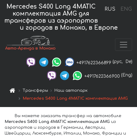
Mercedes S400 Long 4MATIC
RUS
ENG
комплектация AMG для
трансферов из аэропортов
и городов в Монако, в Европе
Авто-Аренда в Монако
(рус,
De)
+4917622366899
(Eng)
+4917622366900
Трансферы
Наш автопарк
Mercedes S400 Long 4MATIC комплектация AMG
Вы можете заказать трансфер на автомобиле
Mercedes S400 Long 4MATIC комплектация AMG
из
аэропортов и городов в Германии, Австрии,
Швейцарии, Люксембурге, Италии, Монако, Франции и