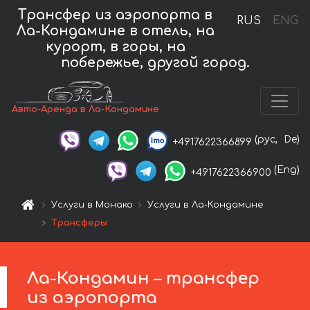
Трансфер из аэропорта в
RUS
ENG
Ла-Кондамине в отель, на
курорт, в горы, на
побережье, другой город.
Авто-Аренда в Ла-Кондамине
(рус,
De)
+4917622366899
(Eng)
+4917622366900
Услуги в Монако
Услуги в Ла-Кондамине
Трансферы
Ла-Кондамин – трансфер
из аэропорта