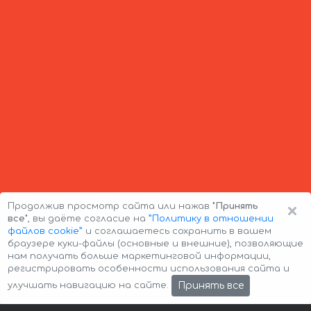
×
Продолжив просмотр сайта или нажав
"Принять
все"
, вы даёте согласие на
”Политику в отношении
файлов cookie”
и соглашаетесь сохранить в вашем
браузере куки-файлы (основные и внешние), позволяющие
нам получать больше маркетинговой информации,
регистрировать особенности использования сайта и
Авторские права © 2026 Авто-Аренда
Cookie Policy
Принять все
улучшать навигацию на сайте.