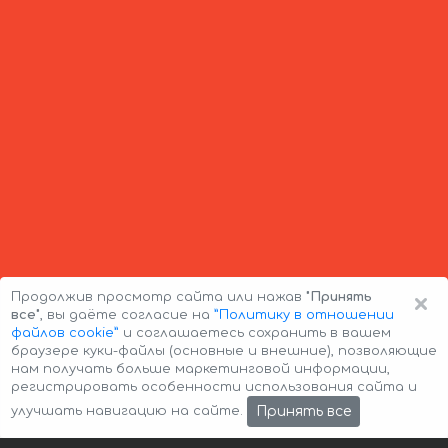
×
Продолжив просмотр сайта или нажав
"Принять
все"
, вы даёте согласие на
”Политику в отношении
файлов cookie”
и соглашаетесь сохранить в вашем
браузере куки-файлы (основные и внешние), позволяющие
нам получать больше маркетинговой информации,
регистрировать особенности использования сайта и
Авторские права © 2026 Авто-Аренда
Cookie Policy
Принять все
улучшать навигацию на сайте.