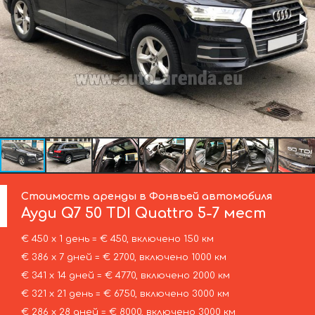
Стоимость аренды в Фонвьей автомобиля
Ауди
Q7 50 TDI Quattro 5-7 мест
€ 450 х 1 день = € 450, включено 150 км
€ 386 х 7 дней = € 2700, включено 1000 км
€ 341 х 14 дней = € 4770, включено 2000 км
€ 321 х 21 день = € 6750, включено 3000 км
€ 286 х 28 дней = € 8000, включено 3000 км