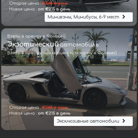
Старая цена :
€248 в день
Новая цена :
от €215 в день
Минивэны, Минибусы, 6-9 мест
Взять в аренду в Фонвьей
Экзотический
автомобиль
Взять в аренду эксклюзивную машину в Фонвьей
Старая цена :
€248 в день
Новая цена :
от €215 в день
Эксклюзивные автомобили