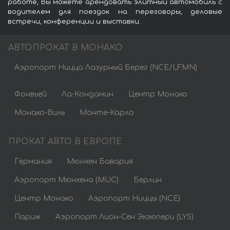
работе, Вы можете арендовать элитный автомобиль с
водителем для поездок на переговоры, деловые
встречи, конференции и выставки.
АВТОПРОКАТ В МОНАКО
Аэропорт Ницца Лазурный Берег (NCE/LFMN)
Фонвьей
Ла-Кондамин
Центр Монако
Монако-Виль
Монте-Карло
ПРОКАТ АВТО В ЕВРОПЕ
Германия
Мюнхен Бавария
Аэропорт Мюнхена (MUC)
Берлин
Центр Монако
Аэропорт Ниццы (NCE)
Париж
Аэропорт Лион-Сен Экзюпери (LYS)