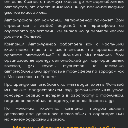
от авто бизнес и премиум класса до комфортабельных
автобусов, от спортивных машин до полно-приводных
джипов класса люкс.
Авто-прокат от компании Авто-Аренда поможет Вам
справиться с любой задачей: от трансфера из
аэропорта до встречи клиентов на дипломатическом
уровне в Фонвьей.
Компания Авто-Аренда работает как с частными
клиентами, так и с агентствами по организации
проката автомобилей в Фонвьей. Мы поможем Вам
организовать аренду автомобилей для корпоративных
заказов, для группы туристов на несколько
автомобилей или групповые трансферы по городам как
в Монако так и в Европе.
При аренде автомобиля с личным водителем в Фонвьей
мы также предоставляем ряд дополнительных услуг:
консьерж сервис – встреча в аэропорту с табличкой,
подача автомобиля по адресу, перевоз багажа и др.
По желанию клиента, компания предоставляет
доставку арендованного автомобиля в аэропорт или
на железнодорожный вокзал.