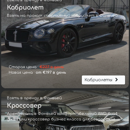
Взять в аренду в Фонвьей
Кабриолет
Взять на прокат спортивный кабриолет в Фонвьей
Старая цена :
€227 в день
Новая цена :
от €197 в день
Кабриолеты
Взять в аренду в Фонвьей
Кроссовер
Арендовать в Фонвьей комфортабельный AWD 4на4
джип или кроссовер бизнес класса для бездорожья