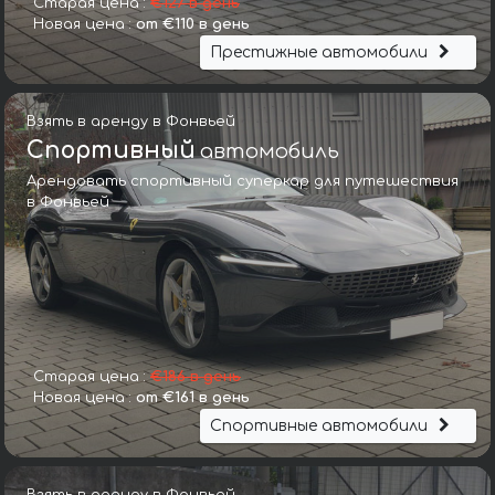
Старая цена :
€127 в день
Новая цена :
от €110 в день
Престижные автомобили
Взять в аренду в Фонвьей
Спортивный
автомобиль
Арендовать спортивный суперкар для путешествия
в Фонвьей
Старая цена :
€186 в день
Новая цена :
от €161 в день
Спортивные автомобили