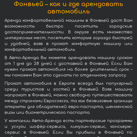
Фонвьей – как и где арендовать
автомобиль
Аренда комфортабельной машины в Фонвьей даст Вам
возможность быстро посетить городские
достопримечательности. В округе есть множество
интересных мест, посетить которые гораздо быстрей
и удобней, взяв в прокат комфортную машину или
комфортабельный автомобиль.
В Авто-Аренда Вы можете арендовать машину сроком
от 1 дня до 28 дней с доставкой в Фонвьей. Если Вам
нужен прокат автомобиля на более длительный срок –
мы поможем Вам это сделать по отдельному запросу.
Прокат автомобиля в Европе всегда был популярный
среди туристов и гостей в Фонвьей. Взяв машину
напрокат в Фонвьей, можно свободно путешествовать
между странами Евросоюза, та как безвизовые границы
открыты для обладателей евро-паспорта, шенгенской
визы или биометрического паспорта.
У компании Авто-Аренда есть партнёрские программы
и услуги шофёр-сервиса, лимузин-сервис, консьерж-
сервис в Фонвьей. Если Вы прибыли в Фонвьей по