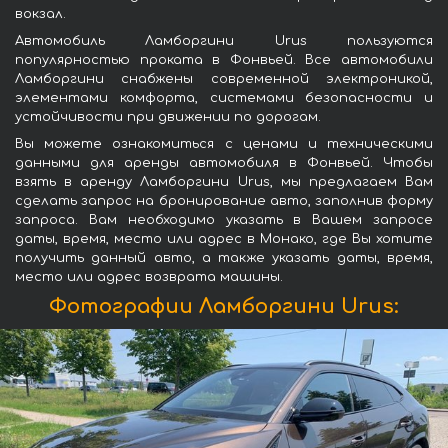
вокзал.
Автомобиль Ламборгини Urus пользуются
популярностью проката в Фонвьей. Все автомобили
Ламборгини снабжены современной электроникой,
элементами комфорта, системами безопасности и
устойчивости при движении по дорогам.
Вы можете ознакомиться с ценами и техническими
данными для аренды автомобиля в Фонвьей. Чтобы
взять в аренду Ламборгини Urus, мы предлагаем Вам
сделать запрос на бронирование авто, заполнив форму
запроса. Вам необходимо указать в Вашем запросе
даты, время, место или адрес в Монако, где Вы хотите
получить данный авто, а также указать даты, время,
место или адрес возврата машины.
Фотографии Ламборгини Urus: