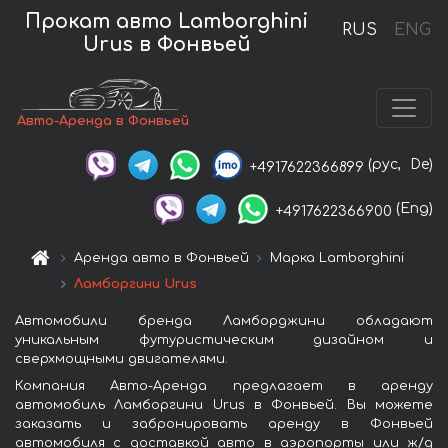
Прокат авто Lamborghini
RUS
ENG
Urus в Фонвьей
Авто-Аренда в Фонвьей
(рус,
De)
+4917622366899
(Eng)
+4917622366900
Аренда авто в Фонвьей
Марка Lamborghini
Ламборгини Urus
Автомобили бренда Ламборджини обладают
уникальным футуристическим дизайном и
сверхмощными двигателями.
Компания Авто-Аренда предлагает в аренду
автомобиль Ламборгини Urus в Фонвьей. Вы можете
заказать и забронировать аренду в Фонвьей
автомобиля с доставкой авто в аэропорты или ж/д