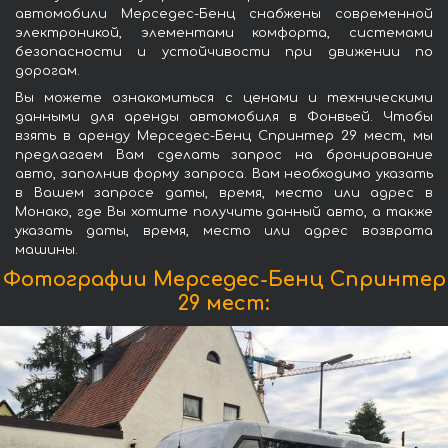
автомобили Мерседес-Бенц снабжены современной
электроникой, элементами комфорта, системами
безопасности и устойчивости при движении по
дорогам.
Вы можете ознакомиться с ценами и техническими
данными для аренды автомобиля в Фонвьей. Чтобы
взять в аренду Мерседес-Бенц Спринтер 29 мест, мы
предлагаем Вам сделать запрос на бронирование
авто, заполнив форму запроса. Вам необходимо указать
в Вашем запросе даты, время, место или адрес в
Монако, где Вы хотите получить данный авто, а также
указать даты, время, место или адрес возврата
машины.
Фотографии Мерседес-Бенц Спринтер
29 мест: