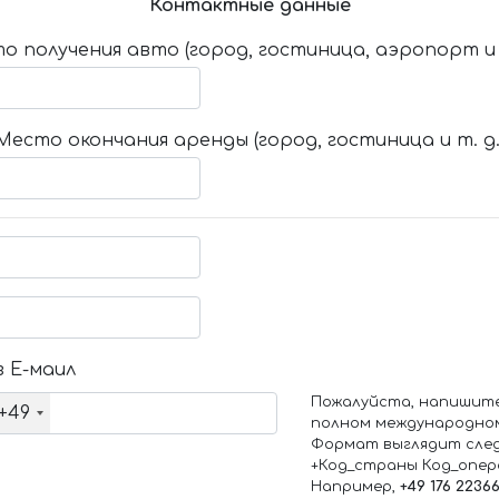
Контактные данные
о получения авто (город, гостиница, аэропорт и т
Место окончания аренды (город, гостиница и т. д.
 Е-маил
Пожалуйста, напишит
+49
полном международно
Формат выглядит сле
+Код_страны Код_опе
Например,
+49 176 2236