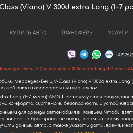
ass (Viano) V 300d extra Long (1+7 p
КУПИТЬ АВТО
ТРАНСФЕРЫ
УСЛУГИ
+491762
Мерседес-Бенц V-Class (Viano) V 300d extra Long (1+7 мест) A
ль Мерседес-Бенц V-Class (Viano) V 300d extra Long (
авкой авто в аэропорты или ж/д вокзал.
extra Long (1+7 мест) AMG Line пользуются популярн
ами комфорта, системами безопасности и устойчивост
нными для аренды автомобиля в Фонвьей. Чтобы взять в
ть запрос на бронирование авто, заполнив форму зап
лучить данный авто, а также указать даты, время, ме