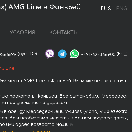
ax) AMG Line в Фонвьей
RUS
ENG
УСЛОВИЯ
КОНТАКТЫ
(рус,
De)
(Eng)
2366899
+4917622366900
MG Line
1+7 мест) AMG Line в Фонвьей. Вы можете заказать и
остью проката в Фонвьей. Все автомобили Мерседес-
и при движении по дорогам.
 аренду Мерседес-Бенц V-Class (Viano) V 300d extra
роса. Вам необходимо указать в Вашем запросе даты,
сто или адрес возврата машины.