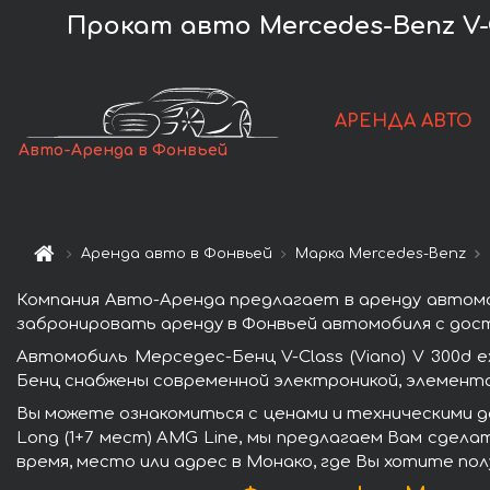
Прокат авто Mercedes-Benz V-Cl
АРЕНДА АВТО
Авто-Аренда в Фонвьей
Аренда авто в Фонвьей
Марка Mercedes-Benz
Компания Авто-Аренда предлагает в аренду автомоби
забронировать аренду в Фонвьей автомобиля с дост
Автомобиль Мерседес-Бенц V-Class (Viano) V 300d 
Бенц снабжены современной электроникой, элемент
Вы можете ознакомиться с ценами и техническими да
Long (1+7 мест) AMG Line, мы предлагаем Вам сдела
время, место или адрес в Монако, где Вы хотите по