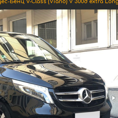
-Бенц V-Class (Viano) V 300d extra Long 