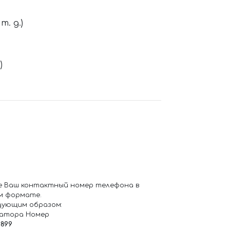
. д.)
)
е Ваш контактный номер телефона в
м формате.
дующим образом:
ратора Номер
6899