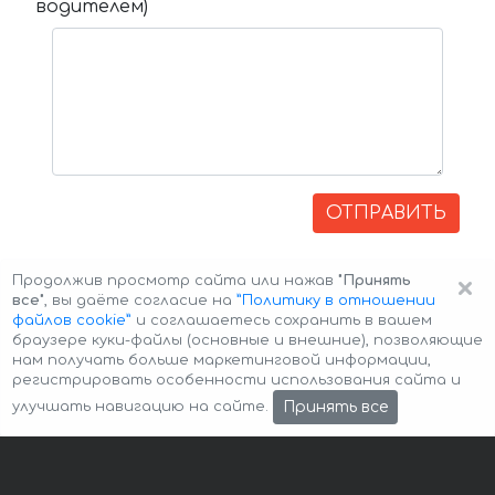
водителем)
ОТПРАВИТЬ
×
Продолжив просмотр сайта или нажав
"Принять
все"
, вы даёте согласие на
”Политику в отношении
файлов cookie”
и соглашаетесь сохранить в вашем
браузере куки-файлы (основные и внешние), позволяющие
нам получать больше маркетинговой информации,
регистрировать особенности использования сайта и
Авторские права © 2026 Авто-Аренда
Cookie Policy
Принять все
улучшать навигацию на сайте.
Политика конфиденциальности