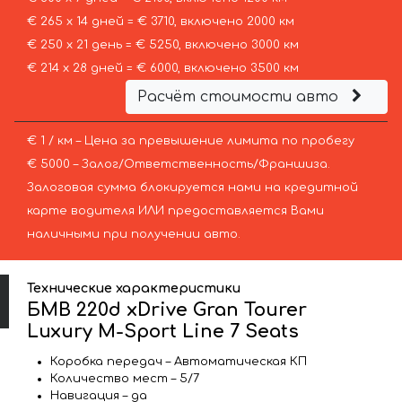
€ 265 х 14 дней = € 3710, включено 2000 км
€ 250 х 21 день = € 5250, включено 3000 км
€ 214 х 28 дней = € 6000, включено 3500 км
Расчёт стоимости авто
€ 1 / км – Цена за превышение лимита по пробегу
€ 5000 – Залог/Ответственность/Франшиза.
Залоговая сумма блокируется нами на кредитной
карте водителя ИЛИ предоставляется Вами
наличными при получении авто.
Технические характеристики
БМВ 220d xDrive Gran Tourer
Luxury M-Sport Line 7 Seats
Коробка передач – Автоматическая КП
Количество мест – 5/7
Навигация – да