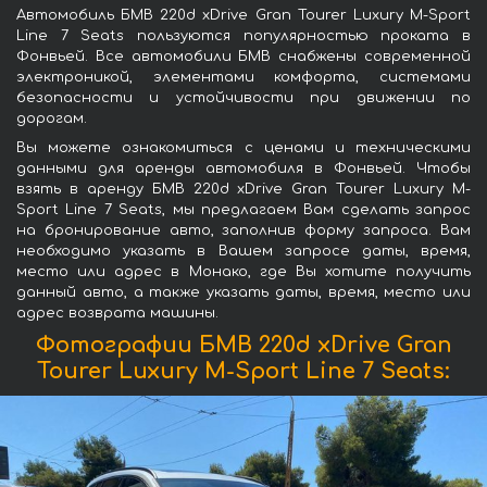
Автомобиль БМВ 220d xDrive Gran Tourer Luxury M-Sport
Line 7 Seats пользуются популярностью проката в
Фонвьей. Все автомобили БМВ снабжены современной
электроникой, элементами комфорта, системами
безопасности и устойчивости при движении по
дорогам.
Вы можете ознакомиться с ценами и техническими
данными для аренды автомобиля в Фонвьей. Чтобы
взять в аренду БМВ 220d xDrive Gran Tourer Luxury M-
Sport Line 7 Seats, мы предлагаем Вам сделать запрос
на бронирование авто, заполнив форму запроса. Вам
необходимо указать в Вашем запросе даты, время,
место или адрес в Монако, где Вы хотите получить
данный авто, а также указать даты, время, место или
адрес возврата машины.
Фотографии БМВ 220d xDrive Gran
Tourer Luxury M-Sport Line 7 Seats: