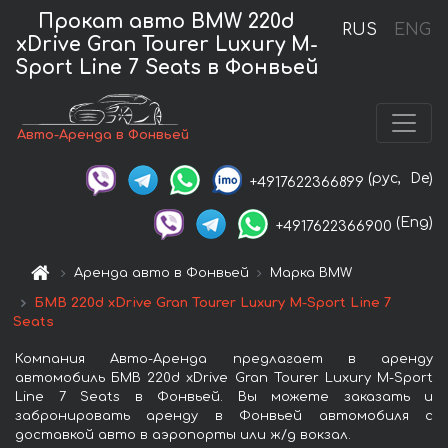
Прокат авто BMW 220d
RUS
ENG
xDrive Gran Tourer Luxury M-
Sport Line 7 Seats в Фонвьей
Авто-Аренда в Фонвьей
(рус,
De)
+4917622366899
(Eng)
+4917622366900
Аренда авто в Фонвьей
Марка BMW
БМВ 220d xDrive Gran Tourer Luxury M-Sport Line 7
Seats
Компания Авто-Аренда предлагает в аренду
автомобиль БМВ 220d xDrive Gran Tourer Luxury M-Sport
Line 7 Seats в Фонвьей. Вы можете заказать и
забронировать аренду в Фонвьей автомобиля с
доставкой авто в аэропорты или ж/д вокзал.