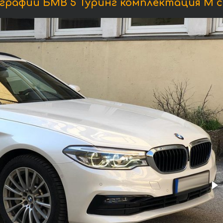
рафии БМВ 5 Туринг комплектация М с