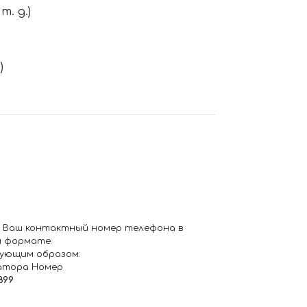
. д.)
)
 Ваш контактный номер телефона в
 формате.
ующим образом:
атора Номер
899