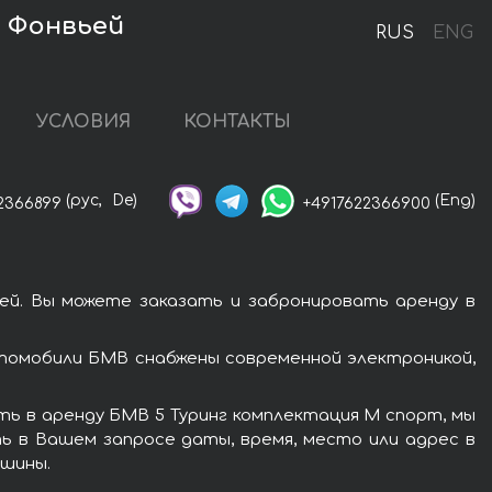
в Фонвьей
RUS
ENG
УСЛОВИЯ
КОНТАКТЫ
(рус,
De)
(Eng)
2366899
+4917622366900
ей. Вы можете заказать и забронировать аренду в
томобили БМВ снабжены современной электроникой,
ть в аренду БМВ 5 Туринг комплектация М спорт, мы
ь в Вашем запросе даты, время, место или адрес в
ашины.