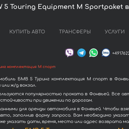
5 Touring Equipment M Sportpaket 
КУПИТЬ АВТО
ТРАНСФЕРЫ
УСЛУГИ
+491762
инг комплектация М спорт
обиль БМВ 5 Туринг комплектация М спорт в Фонвь
или ж/д вокзал.
ользуются популярностью проката в Фонвьей. Все ав
стойчивости при движении по дорогам.
анными для аренды автомобиля в Фонвьей. Чтобы взя
вто, заполнив форму запроса. Вам необходимо указат
же указать даты, время, место или адрес возврата м