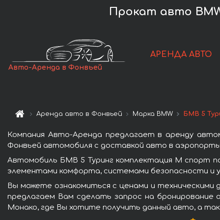
Прокат авто BMW 
АРЕНДА АВТО
Авто-Аренда в Фонвьей
Аренда авто в Фонвьей
Марка BMW
БМВ 5 Тур
Компания Авто-Аренда предлагает в аренду автом
Фонвьей автомобиля с доставкой авто в аэропорты 
Автомобиль БМВ 5 Туринг комплектация М спорт п
элементами комфорта, системами безопасности и у
Вы можете ознакомиться с ценами и техническими д
предлагаем Вам сделать запрос на бронирование а
Монако, где Вы хотите получить данный авто, а так