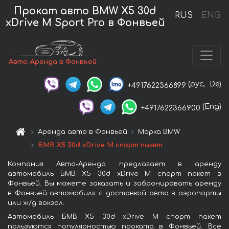
Прокат авто BMW X5 30d
RUS
ENG
xDrive M Sport Pro в Фонвьей
Авто-Аренда в Фонвьей
(рус,
De)
+4917622366899
(Eng)
+4917622366900
Аренда авто в Фонвьей
Марка BMW
БМВ X5 30d xDrive M спорт пакет
Компания Авто-Аренда предлагает в аренду
автомобиль БМВ X5 30d xDrive M спорт пакет в
Фонвьей. Вы можете заказать и забронировать аренду
в Фонвьей автомобиля с доставкой авто в аэропорты
или ж/д вокзал.
Автомобиль БМВ X5 30d xDrive M спорт пакет
пользуются популярностью проката в Фонвьей. Все