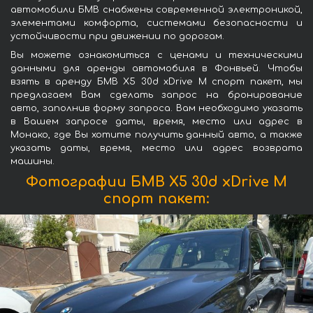
автомобили БМВ снабжены современной электроникой,
элементами комфорта, системами безопасности и
устойчивости при движении по дорогам.
Вы можете ознакомиться с ценами и техническими
данными для аренды автомобиля в Фонвьей. Чтобы
взять в аренду БМВ X5 30d xDrive M спорт пакет, мы
предлагаем Вам сделать запрос на бронирование
авто, заполнив форму запроса. Вам необходимо указать
в Вашем запросе даты, время, место или адрес в
Монако, где Вы хотите получить данный авто, а также
указать даты, время, место или адрес возврата
машины.
Фотографии БМВ X5 30d xDrive M
спорт пакет: