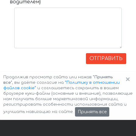
водителем)
ОТПРАВИТЬ
×
Продолжив просмотр сайта или нажав
"Принять
все"
, вы даёте согласие на
”Политику в отношении
файлов cookie”
и соглашаетесь сохранить в вашем
браузере куки-файлы (основные и внешние), позволяющие
нам получать больше маркетинговой информации,
регистрировать особенности использования сайта и
Авторские права © 2026 Авто-Аренда
Cookie Policy
Принять все
улучшать навигацию на сайте.
Политика конфиденциальности