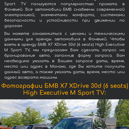
Sport TV пользуются популярностью проката в
Фонвьей. Все автомобили БМВ снабжены современной
электроникой, элементами комфорта, системами
безопасности и устойчивости при движении по
дорогам.
Вы можете ознакомиться с ценами и техническими
данными для аренды автомобиля в Фонвьей. Чтобы
взять в аренду БМВ X7 XDrive 30d (6 seats) High Executive
M Sport TV, мы предлагаем Вам сделать запрос на
бронирование авто, заполнив форму запроса. Вам
необходимо указать в Вашем запросе даты, время,
место или адрес в Монако, где Вы хотите получить
данный авто, а также указать даты, время, место или
адрес возврата машины.
Фотографии БМВ X7 XDrive 30d (6 seats)
High Executive M Sport TV: