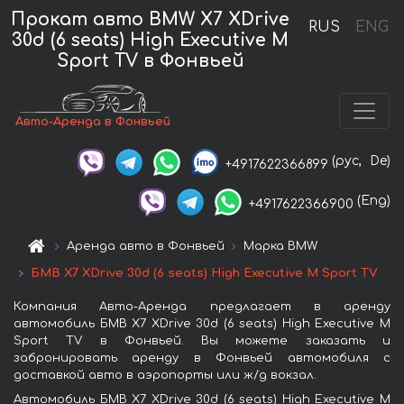
Прокат авто BMW X7 XDrive
RUS
ENG
30d (6 seats) High Executive M
Sport TV в Фонвьей
Авто-Аренда в Фонвьей
(рус,
De)
+4917622366899
(Eng)
+4917622366900
Аренда авто в Фонвьей
Марка BMW
БМВ X7 XDrive 30d (6 seats) High Executive M Sport TV
Компания Авто-Аренда предлагает в аренду
автомобиль БМВ X7 XDrive 30d (6 seats) High Executive M
Sport TV в Фонвьей. Вы можете заказать и
забронировать аренду в Фонвьей автомобиля с
доставкой авто в аэропорты или ж/д вокзал.
Автомобиль БМВ X7 XDrive 30d (6 seats) High Executive M