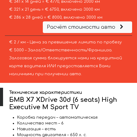
€ 341 х 14 дней = € 4770, включено 2000 км
€ 321 х 21 день = € 6750, включено 3000 км
€ 286 х 28 дней = € 8000, включено 3000 км
Расчёт стоимости авто
€ 2 / км – Цена за превышение лимита по пробегу
€ 5000 – Залог/Ответственность/Франшиза.
Залоговая сумма блокируется нами на кредитной
карте водителя ИЛИ предоставляется Вами
наличными при получении авто.
Технические характеристики
БМВ X7 XDrive 30d (6 seats) High
Executive M Sport TV
Коробка передач – автоматическая
Количество мест – 6
Навигация – есть
Мощность двигателя – 650 л. с.