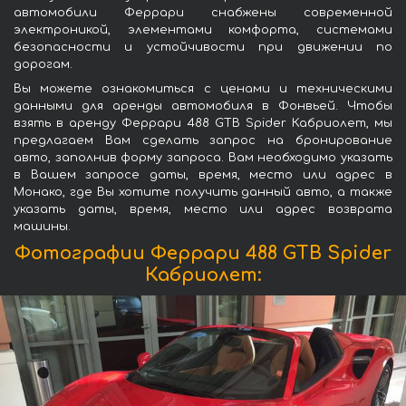
автомобили Феррари снабжены современной
электроникой, элементами комфорта, системами
безопасности и устойчивости при движении по
дорогам.
Вы можете ознакомиться с ценами и техническими
данными для аренды автомобиля в Фонвьей. Чтобы
взять в аренду Феррари 488 GTB Spider Кабриолет, мы
предлагаем Вам сделать запрос на бронирование
авто, заполнив форму запроса. Вам необходимо указать
в Вашем запросе даты, время, место или адрес в
Монако, где Вы хотите получить данный авто, а также
указать даты, время, место или адрес возврата
машины.
Фотографии Феррари 488 GTB Spider
Кабриолет: