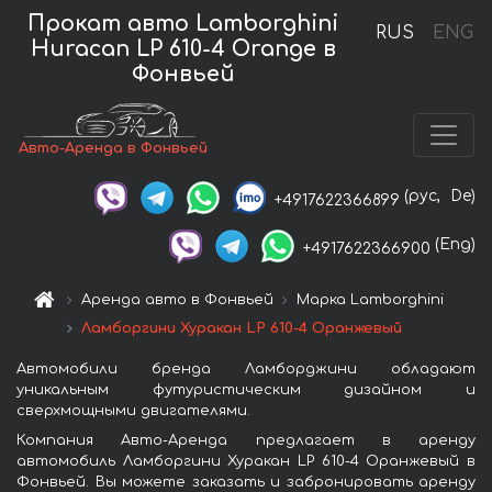
Прокат авто Lamborghini
RUS
ENG
Huracan LP 610-4 Orange в
Фонвьей
Авто-Аренда в Фонвьей
(рус,
De)
+4917622366899
(Eng)
+4917622366900
Аренда авто в Фонвьей
Марка Lamborghini
Ламборгини Хуракан LP 610-4 Оранжевый
Автомобили бренда Ламборджини обладают
уникальным футуристическим дизайном и
сверхмощными двигателями.
Компания Авто-Аренда предлагает в аренду
автомобиль Ламборгини Хуракан LP 610-4 Оранжевый в
Фонвьей. Вы можете заказать и забронировать аренду