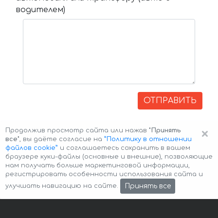
водителем)
ОТПРАВИТЬ
×
Продолжив просмотр сайта или нажав
"Принять
все"
, вы даёте согласие на
”Политику в отношении
файлов cookie”
и соглашаетесь сохранить в вашем
браузере куки-файлы (основные и внешние), позволяющие
нам получать больше маркетинговой информации,
регистрировать особенности использования сайта и
Авторские права © 2026 Авто-Аренда
Cookie Policy
Принять все
улучшать навигацию на сайте.
Политика конфиденциальности