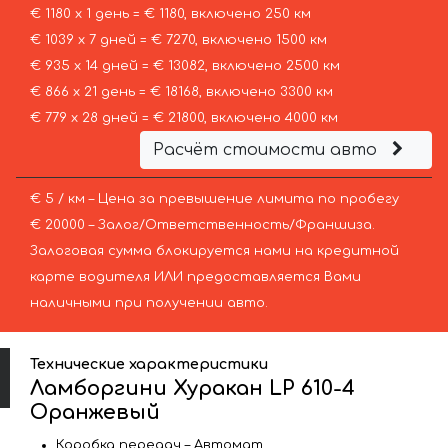
€ 1180 х 1 день = € 1180, включено 250 км
€ 1039 х 7 дней = € 7270, включено 1500 км
€ 935 х 14 дней = € 13082, включено 2500 км
€ 866 х 21 день = € 18168, включено 3300 км
€ 779 х 28 дней = € 21800, включено 4000 км
Расчёт стоимости авто
€ 5 / км – Цена за превышение лимита по пробегу
€ 20000 – Залог/Ответственность/Франшиза.
Залоговая сумма блокируется нами на кредитной
карте водителя ИЛИ предоставляется Вами
наличными при получении авто.
Технические характеристики
Ламборгини Хуракан LP 610-4
Оранжевый
Коробка передач – Автомат