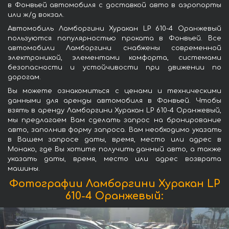
в Фонвьей автомобиля с доставкой авто в аэропорты
или ж/д вокзал.
Автомобиль Ламборгини Хуракан LP 610-4 Оранжевый
пользуются популярностью проката в Фонвьей. Все
автомобили Ламборгини снабжены современной
электроникой, элементами комфорта, системами
безопасности и устойчивости при движении по
дорогам.
Вы можете ознакомиться с ценами и техническими
данными для аренды автомобиля в Фонвьей. Чтобы
взять в аренду Ламборгини Хуракан LP 610-4 Оранжевый,
мы предлагаем Вам сделать запрос на бронирование
авто, заполнив форму запроса. Вам необходимо указать
в Вашем запросе даты, время, место или адрес в
Монако, где Вы хотите получить данный авто, а также
указать даты, время, место или адрес возврата
машины.
Фотографии Ламборгини Хуракан LP
610-4 Оранжевый: