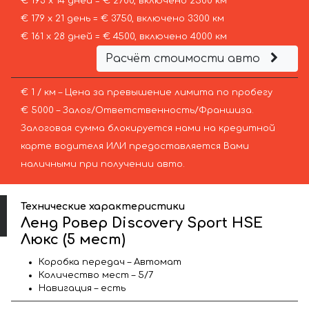
€ 193 х 14 дней = € 2700, включено 2500 км
€ 179 х 21 день = € 3750, включено 3300 км
€ 161 х 28 дней = € 4500, включено 4000 км
Расчёт стоимости авто
€ 1 / км – Цена за превышение лимита по пробегу
€ 5000 – Залог/Ответственность/Франшиза.
Залоговая сумма блокируется нами на кредитной
карте водителя ИЛИ предоставляется Вами
наличными при получении авто.
Технические характеристики
Ленд Ровер Discovery Sport HSE
Люкс (5 мест)
Коробка передач – Автомат
Количество мест – 5/7
Навигация – есть