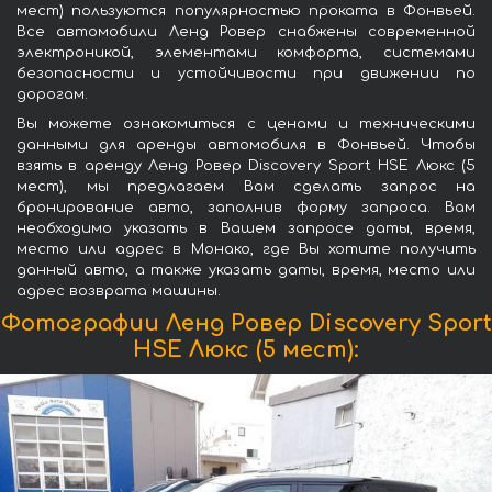
мест) пользуются популярностью проката в Фонвьей.
Все автомобили Ленд Ровер снабжены современной
электроникой, элементами комфорта, системами
безопасности и устойчивости при движении по
дорогам.
Вы можете ознакомиться с ценами и техническими
данными для аренды автомобиля в Фонвьей. Чтобы
взять в аренду Ленд Ровер Discovery Sport HSE Люкс (5
мест), мы предлагаем Вам сделать запрос на
бронирование авто, заполнив форму запроса. Вам
необходимо указать в Вашем запросе даты, время,
место или адрес в Монако, где Вы хотите получить
данный авто, а также указать даты, время, место или
адрес возврата машины.
Фотографии Ленд Ровер Discovery Sport
HSE Люкс (5 мест):