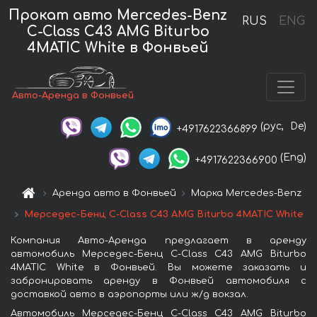
Прокат авто Mercedes-Benz
RUS
ENG
C-Class C43 AMG Biturbo
4MATIC White в Фонвьей
Авто-Аренда в Фонвьей
(рус,
De)
+4917622366899
(Eng)
+4917622366900
Аренда авто в Фонвьей
Марка Mercedes-Benz
Мерседес-Бенц C-Class C43 AMG Biturbo 4MATIC White
Компания Авто-Аренда предлагает в аренду
автомобиль Мерседес-Бенц C-Class C43 AMG Biturbo
4MATIC White в Фонвьей. Вы можете заказать и
забронировать аренду в Фонвьей автомобиля с
доставкой авто в аэропорты или ж/д вокзал.
Автомобиль Мерседес-Бенц C-Class C43 AMG Biturbo