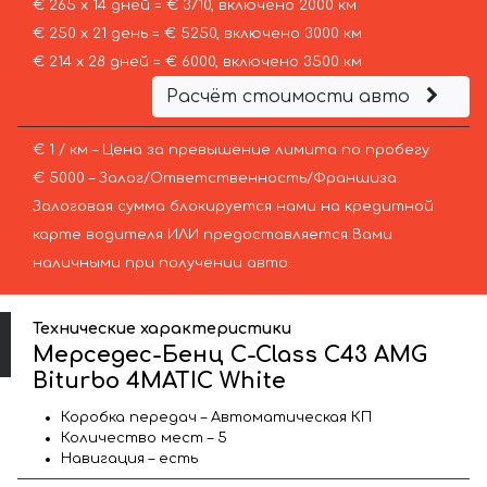
€ 265 х 14 дней = € 3710, включено 2000 км
€ 250 х 21 день = € 5250, включено 3000 км
€ 214 х 28 дней = € 6000, включено 3500 км
Расчёт стоимости авто
€ 1 / км – Цена за превышение лимита по пробегу
€ 5000 – Залог/Ответственность/Франшиза.
Залоговая сумма блокируется нами на кредитной
карте водителя ИЛИ предоставляется Вами
наличными при получении авто.
Технические характеристики
Мерседес-Бенц C-Class C43 AMG
Biturbo 4MATIC White
Коробка передач – Автоматическая КП
Количество мест – 5
Навигация – есть