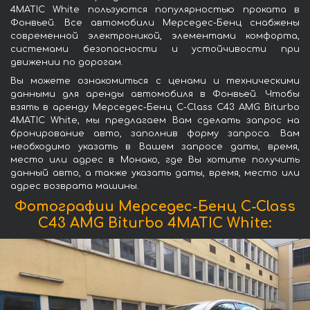
4MATIC White пользуются популярностью проката в
Фонвьей. Все автомобили Мерседес-Бенц снабжены
современной электроникой, элементами комфорта,
системами безопасности и устойчивости при
движении по дорогам.
Вы можете ознакомиться с ценами и техническими
данными для аренды автомобиля в Фонвьей. Чтобы
взять в аренду Мерседес-Бенц C-Class C43 AMG Biturbo
4MATIC White, мы предлагаем Вам сделать запрос на
бронирование авто, заполнив форму запроса. Вам
необходимо указать в Вашем запросе даты, время,
место или адрес в Монако, где Вы хотите получить
данный авто, а также указать даты, время, место или
адрес возврата машины.
Фотографии Мерседес-Бенц C-Class
C43 AMG Biturbo 4MATIC White: