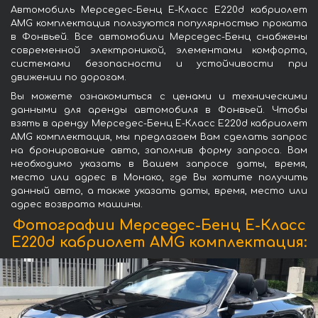
Автомобиль Мерседес-Бенц E-Класс E220d кабриолет
AMG комплектация пользуются популярностью проката
в Фонвьей. Все автомобили Мерседес-Бенц снабжены
современной электроникой, элементами комфорта,
системами безопасности и устойчивости при
движении по дорогам.
Вы можете ознакомиться с ценами и техническими
данными для аренды автомобиля в Фонвьей. Чтобы
взять в аренду Мерседес-Бенц E-Класс E220d кабриолет
AMG комплектация, мы предлагаем Вам сделать запрос
на бронирование авто, заполнив форму запроса. Вам
необходимо указать в Вашем запросе даты, время,
место или адрес в Монако, где Вы хотите получить
данный авто, а также указать даты, время, место или
адрес возврата машины.
Фотографии Мерседес-Бенц E-Класс
E220d кабриолет AMG комплектация: