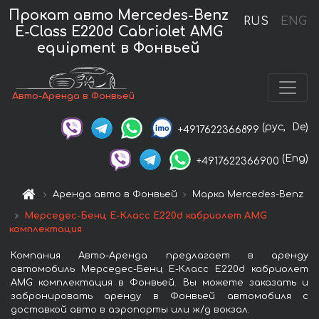
Прокат авто Mercedes-Benz
RUS
ENG
E-Class E220d Cabriolet AMG
equipment в Фонвьей
Авто-Аренда в Фонвьей
(рус,
De)
+4917622366899
(Eng)
+4917622366900
Аренда авто в Фонвьей
Марка Mercedes-Benz
Мерседес-Бенц E-Класс E220d кабриолет AMG
комплектация
Компания Авто-Аренда предлагает в аренду
автомобиль Мерседес-Бенц E-Класс E220d кабриолет
AMG комплектация в Фонвьей. Вы можете заказать и
забронировать аренду в Фонвьей автомобиля с
доставкой авто в аэропорты или ж/д вокзал.