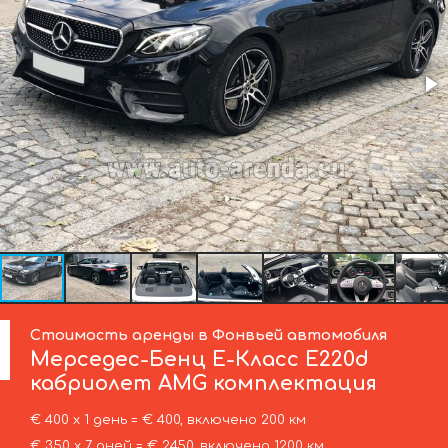
Стоимость аренды в Фонвьей автомобиля
Мерседес-Бенц
E-Класс E220d
кабриолет AMG комплектация
€ 400 х 1 день = € 400, включено 200 км
€ 350 х 7 дней = € 2450, включено 1200 км