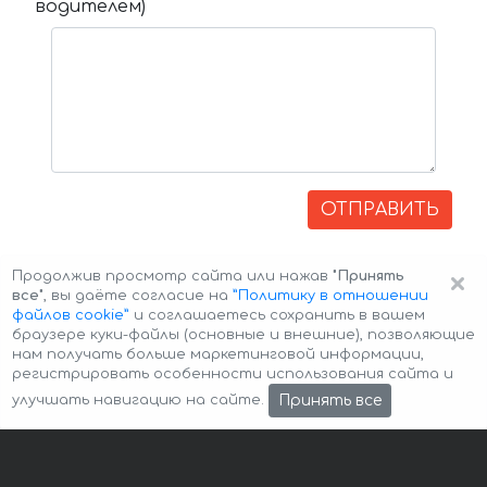
водителем)
ОТПРАВИТЬ
×
Продолжив просмотр сайта или нажав
"Принять
все"
, вы даёте согласие на
”Политику в отношении
файлов cookie”
и соглашаетесь сохранить в вашем
браузере куки-файлы (основные и внешние), позволяющие
нам получать больше маркетинговой информации,
регистрировать особенности использования сайта и
Авторские права © 2026 Авто-Аренда
Cookie Policy
Принять все
улучшать навигацию на сайте.
Политика конфиденциальности