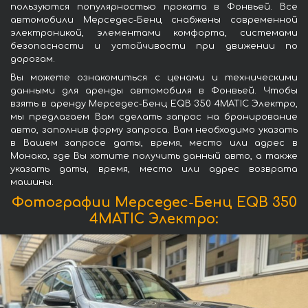
пользуются популярностью проката в Фонвьей. Все
автомобили Мерседес-Бенц снабжены современной
электроникой, элементами комфорта, системами
безопасности и устойчивости при движении по
дорогам.
Вы можете ознакомиться с ценами и техническими
данными для аренды автомобиля в Фонвьей. Чтобы
взять в аренду Мерседес-Бенц EQB 350 4MATIC Электро,
мы предлагаем Вам сделать запрос на бронирование
авто, заполнив форму запроса. Вам необходимо указать
в Вашем запросе даты, время, место или адрес в
Монако, где Вы хотите получить данный авто, а также
указать даты, время, место или адрес возврата
машины.
Фотографии Мерседес-Бенц EQB 350
4MATIC Электро: