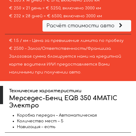
€ 265 х 14 дней = € 3710, включено 2000 км
€ 250 х 21 день = € 5250, включено 3000 км
€ 232 х 28 дней = € 6500, включено 3000 км
Расчёт стоимости авто
€ 1.5 / км – Цена за превышение лимита по пробегу
€ 2500 – Залог/Ответственность/Франшиза.
Залоговая сумма блокируется нами на кредитной
карте водителя ИЛИ предоставляется Вами
наличными при получении авто.
Технические характеристики
Мерседес-Бенц EQB 350 4MATIC
Электро
Коробка передач – Автоматическая
Количество мест – 5
Навигация – есть