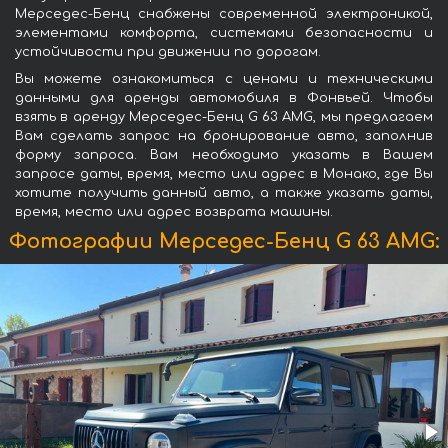
Мерседес-Бенц снабжены современной электроникой,
элементами комфорта, системами безопасности и
устойчивости при движении по дорогам.
Вы можете ознакомиться с ценами и техническими
данными для аренды автомобиля в Фонвьей. Чтобы
взять в аренду Мерседес-Бенц G 63 AMG, мы предлагаем
Вам сделать запрос на бронирование авто, заполнив
форму запроса. Вам необходимо указать в Вашем
запросе даты, время, место или адрес в Монако, где Вы
хотите получить данный авто, а также указать даты,
время, место или адрес возврата машины.
Фотографии Мерседес-Бенц G 63 AMG: