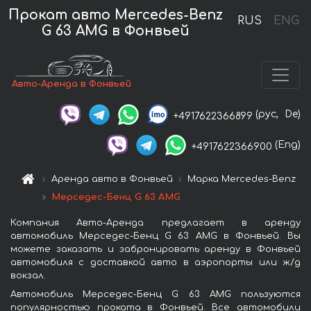
Прокат авто Mercedes-Benz
RUS
ENG
G 63 AMG в Фонвьей
Авто-Аренда в Фонвьей
(рус,
De)
+4917622366899
(Eng)
+4917622366900
Аренда авто в Фонвьей
Марка Mercedes-Benz
Мерседес-Бенц G 63 AMG
Компания Авто-Аренда предлагает в аренду
автомобиль Мерседес-Бенц G 63 AMG в Фонвьей. Вы
можете заказать и забронировать аренду в Фонвьей
автомобиля с доставкой авто в аэропорты или ж/д
вокзал.
Автомобиль Мерседес-Бенц G 63 AMG пользуются
популярностью проката в Фонвьей. Все автомобили