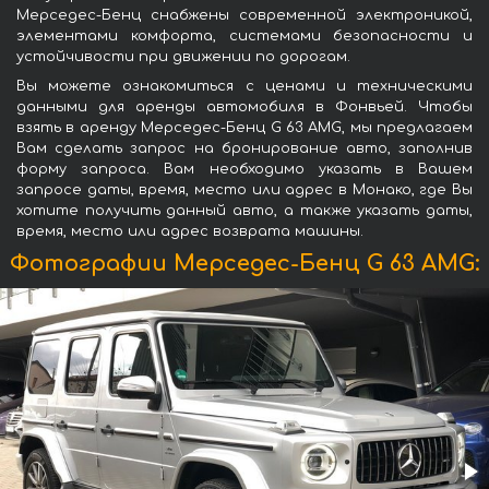
Мерседес-Бенц снабжены современной электроникой,
элементами комфорта, системами безопасности и
устойчивости при движении по дорогам.
Вы можете ознакомиться с ценами и техническими
данными для аренды автомобиля в Фонвьей. Чтобы
взять в аренду Мерседес-Бенц G 63 AMG, мы предлагаем
Вам сделать запрос на бронирование авто, заполнив
форму запроса. Вам необходимо указать в Вашем
запросе даты, время, место или адрес в Монако, где Вы
хотите получить данный авто, а также указать даты,
время, место или адрес возврата машины.
Фотографии Мерседес-Бенц G 63 AMG: