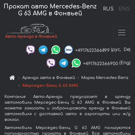
Прокат авто Mercedes-Benz
RUS
ENG
G 63 AMG в Фонвьей
Авто-Аренда в Фонвьей
(рус,
De)
+4917622366899
(Eng)
+4917622366900
Аренда авто в Фонвьей
Марка Mercedes-Benz
Мерседес-Бенц G 63 AMG
Компания Авто-Аренда предлагает в аренду
автомобиль Мерседес-Бенц G 63 AMG в Фонвьей. Вы
можете заказать и забронировать аренду в Фонвьей
автомобиля с доставкой авто в аэропорты или ж/д
вокзал.
Автомобиль Мерседес-Бенц G 63 AMG пользуются
популярностью проката в Фонвьей. Все автомобили