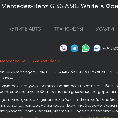
Mercedes-Benz G 63 AMG White в Фо
КУПИТЬ АВТО
ТРАНСФЕРЫ
УСЛУГИ
+491762
Мерседес-Бенц G 63 AMG белый
биль Мерседес-Бенц G 63 AMG белый в Фонвьей. Вы 
окзал.
ьзуются популярностью проката в Фонвьей. Все а
зопасности и устойчивости при движении по дорогам.
 данными для аренды автомобиля в Фонвьей. Чтобы 
вто, заполнив форму запроса. Вам необходимо указат
же указать даты, время, место или адрес возврата м