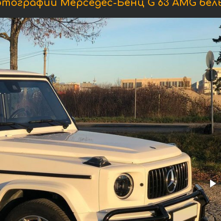
тографии Мерседес-Бенц G 63 AMG бел