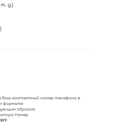
. д.)
)
е Ваш контактный номер телефона в
м формате.
дующим образом:
ратора Номер
6899