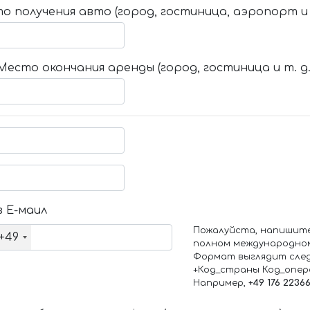
о получения авто (город, гостиница, аэропорт и т
Место окончания аренды (город, гостиница и т. д.
 Е-маил
Пожалуйста, напишит
+49
полном международно
Формат выглядит сле
+Код_страны Код_опе
Например,
+49 176 2236