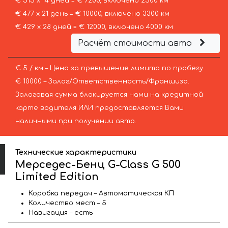
€ 515 х 14 дней = € 7200, включено 2500 км
€ 477 х 21 день = € 10000, включено 3300 км
€ 429 х 28 дней = € 12000, включено 4000 км
Расчёт стоимости авто
€ 5 / км – Цена за превышение лимита по пробегу
€ 10000 – Залог/Ответственность/Франшиза.
Залоговая сумма блокируется нами на кредитной
карте водителя ИЛИ предоставляется Вами
наличными при получении авто.
Технические характеристики
Мерседес-Бенц G-Class G 500
Limited Edition
Коробка передач – Автоматическая КП
Количество мест – 5
Навигация – есть