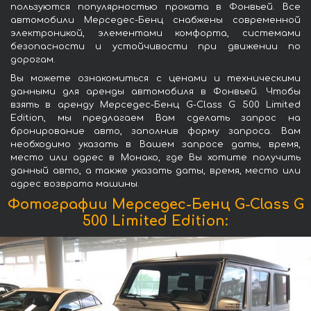
пользуются популярностью проката в Фонвьей. Все
автомобили Мерседес-Бенц снабжены современной
электроникой, элементами комфорта, системами
безопасности и устойчивости при движении по
дорогам.
Вы можете ознакомиться с ценами и техническими
данными для аренды автомобиля в Фонвьей. Чтобы
взять в аренду Мерседес-Бенц G-Class G 500 Limited
Edition, мы предлагаем Вам сделать запрос на
бронирование авто, заполнив форму запроса. Вам
необходимо указать в Вашем запросе даты, время,
место или адрес в Монако, где Вы хотите получить
данный авто, а также указать даты, время, место или
адрес возврата машины.
Фотографии Мерседес-Бенц G-Class G
500 Limited Edition: