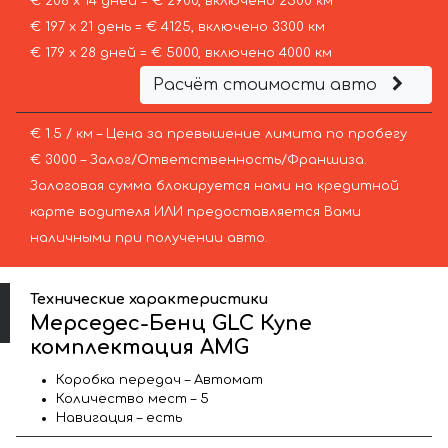
€ 208 х 14 дней = € 2900, включено 2500 км
€ 197 х 21 день = € 4125, включено 3300 км
€ 179 х 28 дней = € 5000, включено 4000 км
Расчёт стоимости авто
€ 1.5 / км – Цена за превышение лимита по пробегу
€ 3000 – Залог/Ответственность/Франшиза.
Залоговая сумма блокируется нами на кредитной
карте водителя ИЛИ предоставляется Вами
наличными при получении авто.
Технические характеристики
Мерседес-Бенц GLC Купе
комплектация AMG
Коробка передач – Автомат
Количество мест – 5
Навигация – есть