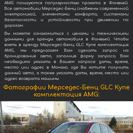
AMG пользуются популярностью проката в Фонвьей.
Все автомобили Мерседес-Бенц снабжены современной
электроникой, элементами комфорта, системами
безопасности и устойчивости при движении по
дорогам.
Вы можете ознакомиться с ценами и техническими
данными для аренды автомобиля в Фонвьей. Чтобы
взять в аренду Мерседес-Бенц GLC Купе комплектация
AMG, мы предлагаем Вам сделать запрос на
бронирование авто, заполнив форму запроса. Вам
необходимо указать в Вашем запросе даты, время,
место или адрес в Монако, где Вы хотите получить
данный авто, а также указать даты, время, место или
адрес возврата машины.
Фотографии Мерседес-Бенц GLC Купе
комплектация AMG: